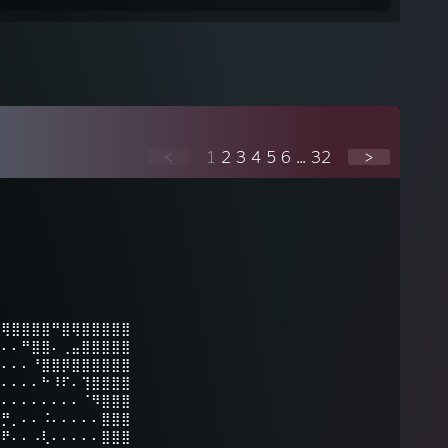
<
1
2
3
4
5
6
...
32
>
⠿⢿⣿⣿⣿⣿⠛⣿⢿⣿⣿⣿⣿⣿
⠄⠄⠄⠛⣿⣿⠄⢀⣤⣿⣿⣿⣿⣿
⠄⠄⠄⠄⠘⣿⣿⡿⣿⣿⣿⣿⣿⣿
⠄⠄⠄⠄⠄⠓⠸⠏⠄⢹⣿⣿⣿⣿
⣠⠄⠄⠄⠄⠄⠄⠄⠄⠈⠻⣿⣿⣿
⢭⡛⡀⠄⠄⠨⠄⠄⠄⠄⠄⣿⣿⣿
⣿⠟⠄⠄⠠⢇⠄⠄⠄⠄⠄⣿⣿⣿