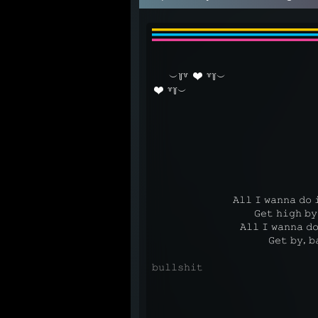
⠀⠀
⠀⠀
︶꒦꒷
꒷꒦︶
⠀⠀⠀⠀⠀⠀⠀⠀⠀⠀⠀⠀
꒷꒦︶⠀
⠀⠀⠀⠀⠀⠀⠀⠀⠀⠀⠀⠀⠀⠀⠀⠀⠀⠀⠀⠀⠀⠀⠀
⠀⠀⠀⠀⠀⠀⠀⠀⠀⠀
⠀𝙰𝚕𝚕 𝙸 𝚠𝚊𝚗𝚗𝚊 𝚍𝚘 
⠀⠀⠀⠀⠀⠀⠀⠀⠀⠀⠀⠀⠀
⠀𝙶𝚎𝚝 𝚑𝚒𝚐𝚑 𝚋𝚢 
⠀⠀⠀⠀⠀⠀⠀⠀⠀⠀⠀
⠀𝙰𝚕𝚕 𝙸 𝚠𝚊𝚗𝚗𝚊 𝚍𝚘
⠀⠀⠀⠀⠀⠀⠀⠀⠀⠀⠀⠀⠀⠀⠀
⠀𝙶𝚎𝚝 𝚋𝚢, 𝚋
⠀⠀⠀⠀⠀⠀⠀⠀⠀⠀⠀⠀⠀⠀⠀⠀⠀⠀⠀⠀⠀⠀⠀⠀⠀⠀⠀𝚃𝚑𝚎 𝚝𝚛
𝚋𝚞𝚕𝚕𝚜𝚑𝚒𝚝
⠀⠀⠀⠀⠀⠀⠀⠀⠀⠀⠀⠀⠀⠀⠀⠀⠀⠀⠀⠀⠀⠀⠀⠀⠀⠀⠀⠀⠀⠀⠀⠀⠀𝚆
⠀⠀⠀⠀⠀⠀⠀⠀⠀⠀⠀⠀⠀⠀⠀⠀⠀⠀⠀⠀⠀⠀⠀⠀⠀⠀⠀⠀⠀⠀⠀
⠀⠀⠀⠀⠀⠀⠀⠀⠀⠀⠀⠀⠀⠀⠀⠀⠀⠀⠀⠀⠀⠀⠀⠀⠀⠀⠀𝙰𝚕𝚕 𝙸 𝚠