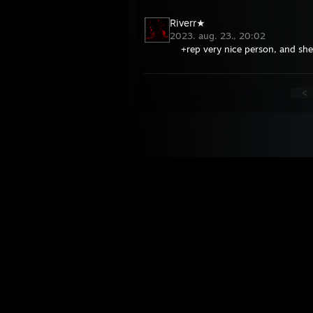
Riverr★
2023. aug. 23., 20:02
+rep very nice person, and she
<