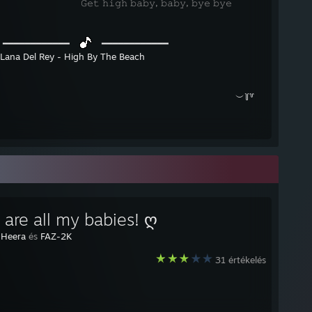
⠀𝙶𝚎𝚝 𝚑𝚒𝚐𝚑 𝚋𝚊𝚋𝚢, 𝚋𝚊𝚋𝚢, 𝚋𝚢𝚎 𝚋𝚢𝚎
⠀
━━━━━━━━━━━━⠀
⠀━━━━━━━━━━━━
Lana Del Rey - High By The Beach
⠀⠀⠀⠀⠀⠀⠀⠀⠀⠀⠀⠀⠀⠀⠀⠀⠀⠀⠀⠀⠀⠀⠀⠀⠀⠀⠀⠀⠀⠀⠀⠀⠀⠀
︶꒦꒷
 are all my babies! ღ
:
Heera
és
FAZ-2K
31 értékelés