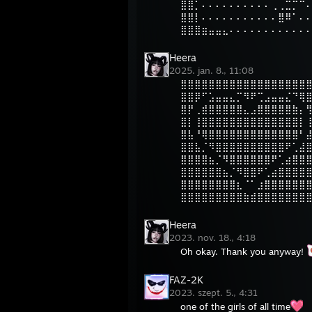
⣿⣿⡁⠄⠄⠄⠄⠄⠄⠄⠄⠄⠄⢀⢀⣉⡉⠉
⣿⣿⡇⠄⠄⠄⠄⠄⠄⠄⠄⠄⠄⠄⣿⠿⠁⠄
⣿⣿⣿⣶⣤⣤⣄⠄⠄⠄⠄⠄⠄⠄⠄⠄⠄⠄
Heera
2025. jan. 8., 11:08
⣿⣿⣿⣿⣿⣿⣿⣿⣿⣿⣿⣿⣿⣿⣿⣿⣿⣿
⣿⣿⡿⠋⣡⣤⣤⣄⡉⠻⠟⢉⣠⣤⣤⣌⠙⢿
⣿⡟⢀⣾⣿⣿⣿⣿⣿⣄⣠⣿⣿⣿⣿⣿⣷⡄
⣿⡇⢸⣿⣿⣿⣿⣿⣿⣿⣿⣿⣿⣿⣿⣿⣿⡇
⣿⣧⠘⢿⣿⣿⣿⣿⣿⣿⣿⣿⣿⣿⣿⣿⣿⠃
⣿⣿⣧⡈⠻⣿⣿⣿⣿⣿⣿⣿⣿⣿⣿⠟⢁⣼
⣿⣿⣿⣿⣦⡈⠻⣿⣿⣿⣿⣿⣿⠟⢁⣴⣿⣿
⣿⣿⣿⣿⣿⣿⣦⡈⠻⣿⣿⠟⢁⣴⣿⣿⣿⣿
⣿⣿⣿⣿⣿⣿⣿⣿⣆⠈⠁⣰⣿⣿⣿⣿⣿⣿
⣿⣿⣿⣿⣿⣿⣿⣿⣿⣷⣾⣿⣿⣿⣿⣿⣿⣿
Heera
2023. nov. 18., 4:18
Oh okay. Thank you anyway!
FAZ-2K
2023. szept. 5., 4:31
one of the girls of all time