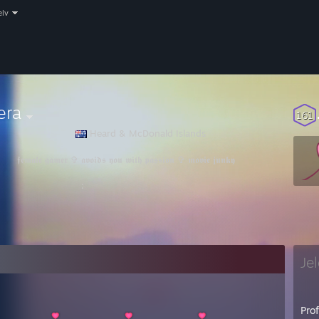
elv
era
161
⠀⠀⠀⠀⠀⠀⠀⠀⠀⠀
Heard & McDonald Islands
𝖒𝖆𝖑𝖊 𝖌𝖆𝖒𝖊𝖗 ✞ 𝖆𝖛𝖔𝖎𝖉𝖘 𝖞𝖔𝖚 𝖜𝖎𝖙𝖍 𝖕𝖆𝖘𝖘𝖎𝖔𝖓 ✞ 𝖒𝖔𝖛𝖎𝖊 𝖏𝖚𝖓𝖐𝖞
⠀⠀⠀⠀⠀⠀⠀⠀⠀⠀⠀⠀:
Je
Prof