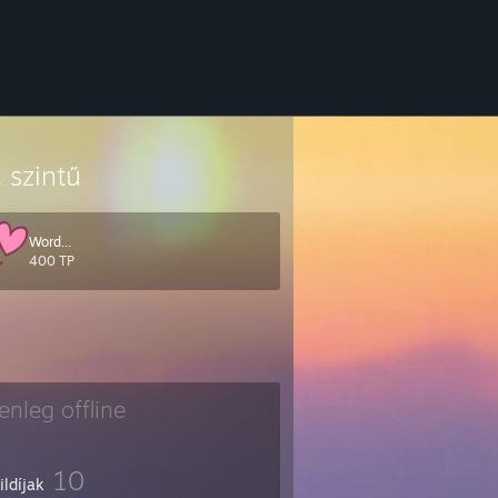
. szintű
Word...
400 TP
lenleg offline
10
ildíjak