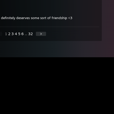
 definitely deserves some sort of friendship <3
1
2
3
4
5
6
...
32
>