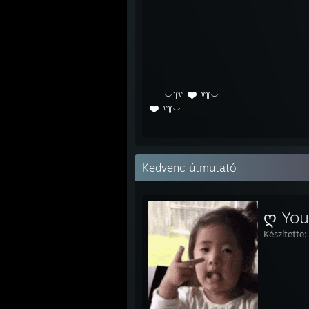
⠀⠀⠀⠀⠀⠀⠀⠀⠀⠀⠀⠀⠀⠀⠀⠀⠀⠀⠀⠀⠀⠀⠀⠀⠀⠀⠀⠀⠀⠀⠀⠀⠀⠀
⠀⠀⠀⠀⠀⠀⠀⠀⠀⠀⠀⠀⠀⠀⠀⠀⠀⠀⠀ ⠀⠀⠀
⠀⠀⠀⠀⠀⠀⠀⠀⠀⠀⠀⠀⠀⠀⠀⠀⠀⠀⠀⠀⠀⠀⠀
⠀⠀
︶꒦꒷
꒷꒦︶
⠀⠀⠀⠀⠀⠀⠀⠀⠀⠀⠀⠀
꒷꒦︶
⠀
⠀
Kedvenc útmutató
ღ You
Készítette