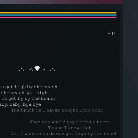
⠀⠀⠀⠀⠀⠀⠀⠀⠀⠀⠀⠀⠀⠀⠀⠀⠀⠀⠀⠀⠀⠀⠀⠀⠀⠀⠀⠀⠀⠀⠀⠀⠀⠀
⠀︶꒦꒷
⠀⠀⠀⠀⠀⠀
｡*｡ ⠀-',
,'-⠀ ｡*｡
𝚜 𝚐𝚎𝚝 𝚑𝚒𝚐𝚑 𝚋𝚢 𝚝𝚑𝚎 𝚋𝚎𝚊𝚌𝚑
𝚝𝚑𝚎 𝚋𝚎𝚊𝚌𝚑, 𝚐𝚎𝚝 𝚑𝚒𝚐𝚑
 𝚒𝚜 𝚐𝚎𝚝 𝚋𝚢 𝚋𝚢 𝚝𝚑𝚎 𝚋𝚎𝚊𝚌𝚑
𝚋𝚢, 𝚋𝚊𝚋𝚢, 𝚋𝚢𝚎 𝚋𝚢𝚎
𝚞𝚝𝚑 𝚒𝚜 𝙸 𝚗𝚎𝚟𝚎𝚛 𝚋𝚘𝚞𝚐𝚑𝚝 𝚒𝚗𝚝𝚘 𝚢𝚘𝚞𝚛
𝚎𝚗 𝚢𝚘𝚞 𝚠𝚘𝚞𝚕𝚍 𝚙𝚊𝚢 𝚝𝚛𝚒𝚋𝚞𝚝𝚎 𝚝𝚘 𝚖𝚎
⠀⠀⠀⠀⠀⠀⠀⠀'𝙲𝚊𝚞𝚜𝚎 𝙸 𝚔𝚗𝚘𝚠 𝚝𝚑𝚊𝚝
𝚊𝚗𝚝𝚎𝚍 𝚝𝚘 𝚍𝚘 𝚠𝚊𝚜 𝚐𝚎𝚝 𝚑𝚒𝚐𝚑 𝚋𝚢 𝚝𝚑𝚎 𝚋𝚎𝚊𝚌𝚑