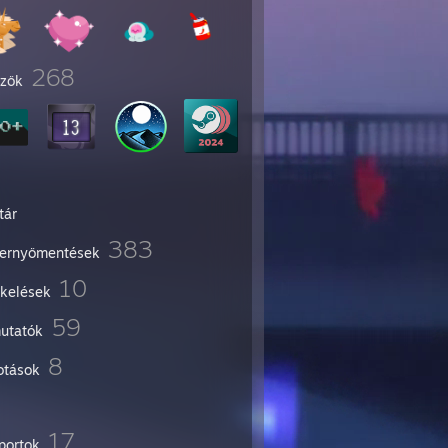
268
űzők
tár
383
ernyőmentések
10
ékelések
59
utatók
8
otások
17
portok