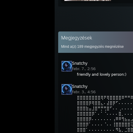
Megjegyzések
Mind a(z)
189
megjegyzés megnézése
Snatchy
febr. 7., 2:56
friendly and lovely person:)
Snatchy
febr. 3., 4:56
⣿⣿⣿⣿⣿⣿⣿⣿⢿⠟⢿⣿⣿⣿⣿⠿⠛⠛
⣿⣿⣿⣿⡿⢿⣿⣿⣄⠄⣼⣿⡿⠋⠄⠄⠄⠄
⣿⣿⣿⣷⣤⣸⣿⠛⡛⢛⣿⠋⠄⠄⢀⠄⠄⠄
⣿⣿⣿⣿⣿⡿⠁⠄⠁⠈⠄⠄⠄⠄⣿⡀⠄⠄
⣿⣿⣿⣿⡿⠄⠄⠄⠄⠄⠄⠄⢠⠿⠿⢻⣦⣤
⣿⣿⣿⡿⠁⠄⠄⠄⠄⠈⠄⠄⢸⣿⣿⣿⣿⣿
⣿⣿⣿⠁⠄⠄⠄⠄⠄⠄⠄⠄⠄⠻⣧⡀⣈⣿