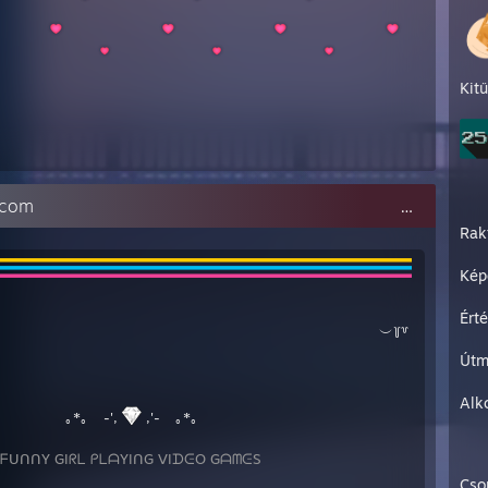
Kit
https://Adding-me-is-a-privilege.com⠀⠀⠀⠀⠀⠀⠀⠀⠀⠀⠀⠀⠀⠀⠀⠀⠀⠀⠀⠀⠀⠀⠀⠀⠀⠀⠀⠀🗕 🗗 ♡⠀
Rak
Kép
Ért
⠀⠀⠀⠀⠀⠀⠀⠀⠀⠀⠀⠀⠀⠀⠀⠀⠀⠀⠀⠀⠀⠀⠀⠀⠀⠀⠀⠀⠀⠀⠀⠀⠀⠀
⠀︶꒦꒷
Útm
Alk
⠀⠀⠀⠀⠀⠀
｡*｡ ⠀-',
,'-⠀ ｡*｡
ᑎᑎY GIᖇᒪ ᑭᒪᗩYIᑎG ᐯIᗪᕮO GᗩᗰᕮS
Cso