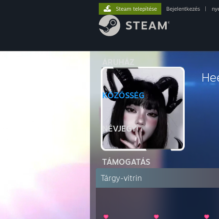
Steam telepítése
Bejelentkezés
|
ny
ÁRUHÁZ
He
⠀⠀⠀
KÖZÖSSÉG
⠀⠀⠀⠀⠀⠀𝖋
⠀⠀⠀
NÉVJEGY
TÁMOGATÁS
Tárgy-vitrin