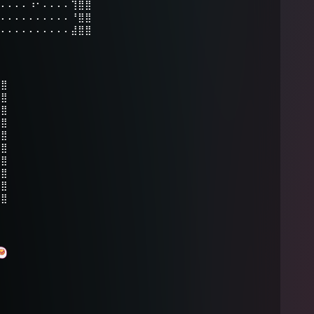
⠄⠄⠄⠄⠄⠰⠂⠄⠄⠄⠄⢹⣿⣿
⠄⠄⠄⠄⠄⠄⠄⠄⠄⠄⠄⠘⣿⣿
⠄⠄⠄⠄⠄⠄⠄⠄⠄⠄⠄⣼⣿⣿
⣿⣿
⣿⣿
⢻⣿
⢸⣿
⣼⣿
⣿⣿
⣿⣿
⣿⣿
⣿⣿
⣿⣿