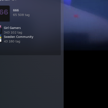
666
65 508 tag
Girl Gamers
343 102 tag
Sweden Community
43 180 tag