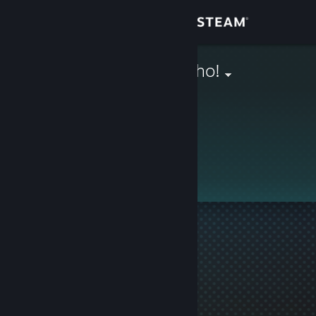
Login
Toko
Vaughn Huncho!
Komunitas
Tentang
Ini adalah profil privat.
Bantuan
Ubah bahasa
Dapatkan Aplikasi Seluler Steam
Lihat situs web desktop