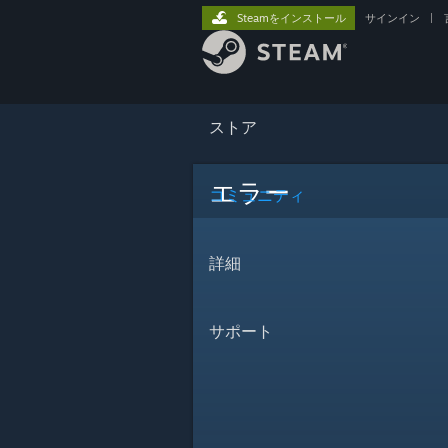
Steamをインストール
サインイン
|
ストア
エラー
コミュニティ
詳細
サポート