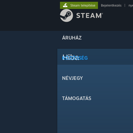
Steam telepítése
Bejelentkezés
|
ny
ÁRUHÁZ
Hiba
KÖZÖSSÉG
NÉVJEGY
TÁMOGATÁS