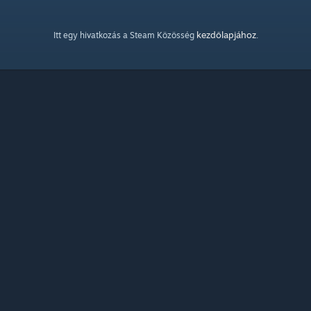
kezdőlapjához
Itt egy hivatkozás a Steam Közösség
.