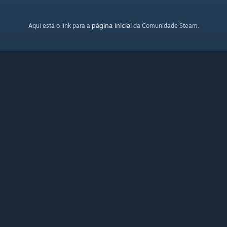
página inicial
Aqui está o link para a
da Comunidade Steam.