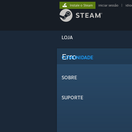
Instale o Steam
iniciar sessão
|
idi
LOJA
Erro
COMUNIDADE
SOBRE
SUPORTE