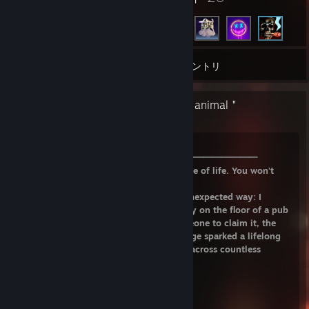
455
ゲーム
インベントリ
" has the map awareness of a dead animal "
✨ 𝐀 𝐁 𝐎 𝐔 𝐓 ✨
━━━━━━━━━━━━━━━━━━━━━━━━━━━
Casual gamer. I appreciate the quieter side of life. You won't
hear me much in voice chat.
My gaming journey began in the most unexpected way: I
stumbled across a copy of Pokemon Ruby on the floor of a pub
playground. After waiting hours for someone to claim it, the
staff let me keep it. That little red cartridge sparked a lifelong
passion for gaming, one that's taken me across countless
consoles and PC's.
🎵 𝐌 𝐔 𝐒 𝐈 𝐂 🎵