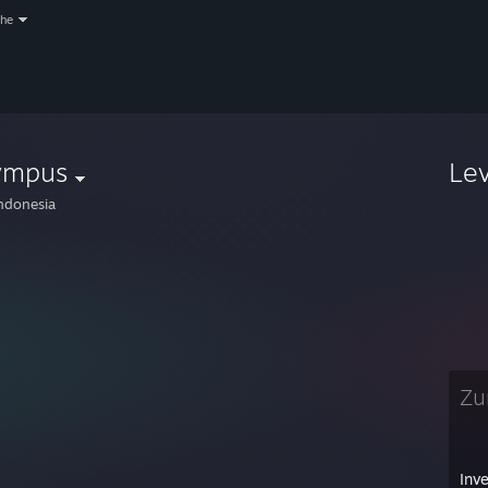
che
ympus
Le
ndonesia
Zur
Inv