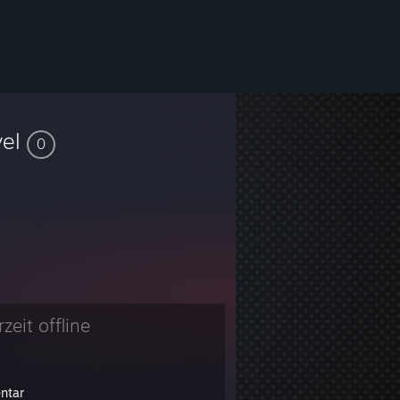
vel
0
zeit offline
entar