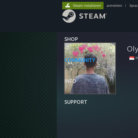
Steam installieren
anmelden
|
Spra
SHOP
Ol
I
COMMUNITY
INFO
SUPPORT