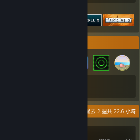
展示遊戲
徽章收藏家
44
268
獲得徽章總數
遊戲卡片
最近動態
過去 2 週共 22.6 小時
天命2