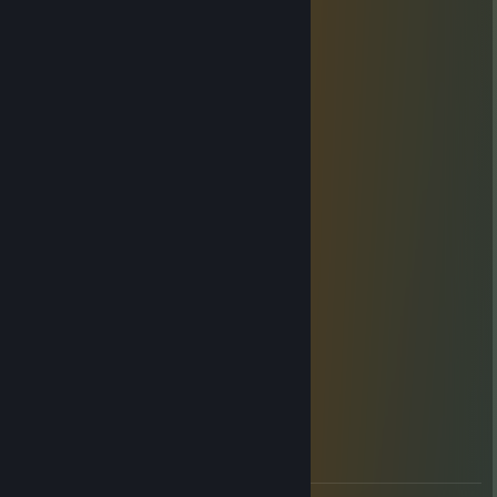
JamesCountry
2025 年 11 月 10 日 下午 12:45
lime
ruby from jewelpet
2024 年 11 月 27 日 上午 9:17
lime, both the fruit and color
DiegoEevee
2024 年 11 月 25 日 上午 10:48
electric lemon
UmbreonShapeshifter
2024 年 11 月 23 日 上午 6:18
citrus fruit
Keifim
2024 年 2 月 4 日 下午 6:27
Lemon🍋