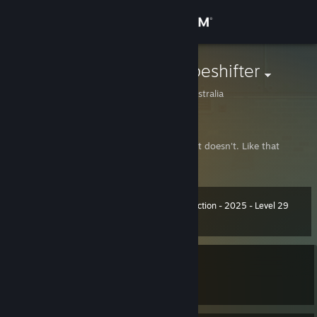
登入
商店
UmbreonShapeshifter
New South Wales, Australia
社群
關於
It works... 10% of the time, the other 100% it doesn't. Like that
sentence.
客服
Summer Collection - 2025 - Level 29
等級
62
變更語言
2,900 經驗值
取得 Steam 行動應用程式
正在遊戲中
檢視電腦版網頁
天命2