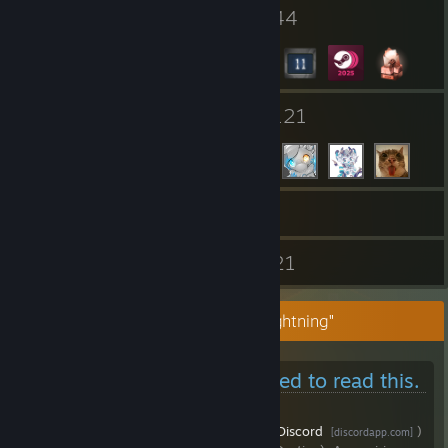
4
44
個人檔案獎勵
徽章
9
121
群組
好友
383
遊戲
物品庫
19
21
螢幕擷圖
評論
"Arc, Shifter of Shapes: Shape of Lightning"
I see you've actually bothered to read this.
Hiya I'm Arc, aka Shifter (if we've met on
Discord
)
[discordapp.com]