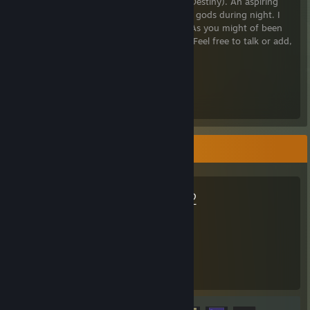
aka JolteonShapeshifter (if we've met on Destiny). An aspiring
programmer during the day, and slayer of gods during night. I
tend to play MMOs, Shooters, and RPGs. As you might of been
able to tell I play games like Destiny a lot. Feel free to talk or add,
just don't be weird or creepy.
Jolteon number one.
I use
Arch linux
and
Windows btw.
最愛遊戲
天命2
1,974
23
遊戲時數
成就
成就進度
23 / 23