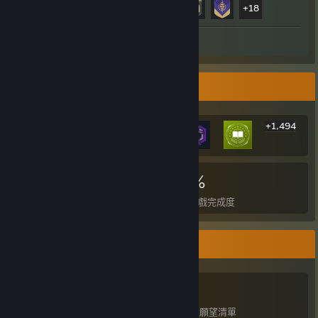
+18
螢幕擷圖 6
評論 1
稀有成就展示欄
+1,494
1,500
2
19%
成就
全成就達成遊戲
平均遊戲完成度
遊戲收藏家
383
574
21
95
擁有遊戲
擁有 DLC
評論
已加入願望清單