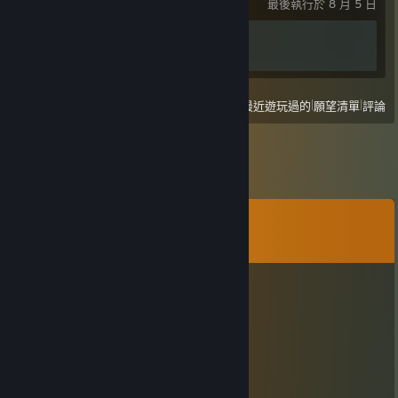
最後執行於 8 月 5 日
成就進度
2 / 58
|
|
檢視
全部最近遊玩過的
願望清單
評論
留言
檢視所有
29
則留言
ChloeSmile
6 月 28 日 上午 6:55
+rep
+rep
+rep
+ signed by @71am