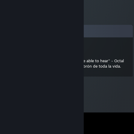
Bình luận
GothemPro
10 Thg09, 2015 @ 2:22pm
"The quieter you become, the more you are able to hear" - Octal
Vamos, lo que viene siendo un campero cabrón de toda la vida.