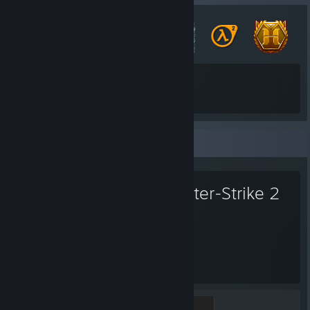
42
99
Tổng số huy hiệu đã có
Thẻ trò chơi
Trò chơi yêu thích
Counter-Strike 2
811
1
Giờ đã chơi
Thành tựu
Global Sentinel