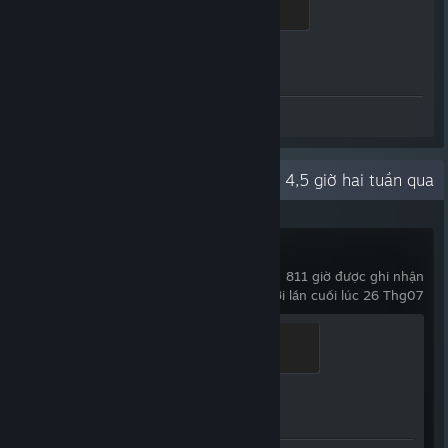
500 XP
Tiến trình thành tựu
1 trên 1
Ảnh chụp: 20
Hoạt động gần đây
4,5 giờ hai tuần qua
Counter-Strike 2
811 giờ được ghi nhận
chơi lần cuối lúc 26 Thg07
Global Sentinel
500 XP
Tiến trình thành tựu
1 trên 1