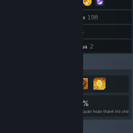
42
198
Bạn bè
Trò chơi
Kho đồ
24
2
Ảnh chụp
Đánh giá
Trưng bày thành tựu
912
1
20%
Thành tựu
Trò chơi phá đảo
Bình quân hoàn thành trò chơi
Người sưu tập huy hiệu