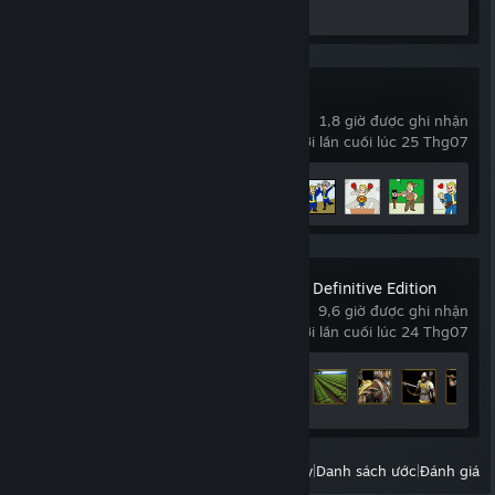
Ảnh chụp: 20
Fallout 76
1,8 giờ được ghi nhận
chơi lần cuối lúc 25 Thg07
Tiến trình thành tựu
7 trên 72
Age of Empires II: Definitive Edition
9,6 giờ được ghi nhận
chơi lần cuối lúc 24 Thg07
Tiến trình thành tựu
16 trên 357
Xem:
Tất cả trò chơi gần đây
|
Danh sách ước
|
Đánh giá