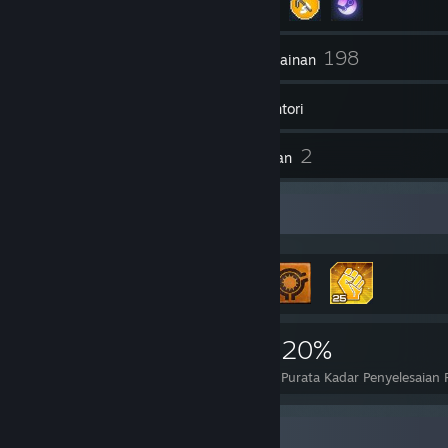
42
198
Rakan
Permainan
Inventori
24
2
Syot Layar
Ulasan
Pameran Pencapaian
912
1
20%
Pencapaian
Permainan Sempurna
Purata Kadar Penyelesaian
Pengumpul Lencana