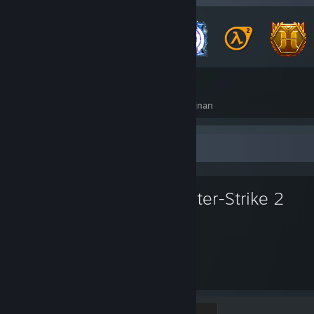
42
99
Jumlah Lencana Diperoleh
Kad Permainan
Permainan Kegemaran
Counter-Strike 2
811
1
Jam dimainkan
Pencapaian