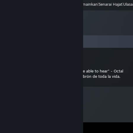
Lihat
Semua Baru Dimainkan
|
Senarai Hajat
|
Ulas
Komen
GothemPro
10 Sep, 2015 @ 2:22pm
"The quieter you become, the more you are able to hear" - Octal
Vamos, lo que viene siendo un campero cabrón de toda la vida.