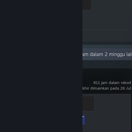
Global Sentinel
500 XP
Kemajuan Pencapaian
1 daripada 1
Syot Layar 20
Aktiviti Terkini
4.5 jam dalam 2 minggu lal
Counter-Strike 2
811 jam dalam rekod
terakhir dimainkan pada 26 Jul
Global Sentinel
500 XP
Kemajuan Pencapaian
1 daripada 1