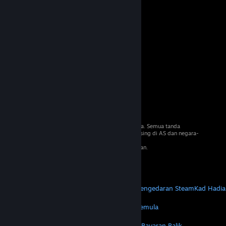
© 2026 Valve Corporation. Hak cipta terpelihara. Semua tanda
dagangan adalah hak milik pemilik masing-masing di AS dan negara-
negara lain.
VAT termasuk dalam semua harga jika berkenaan.
Dapatkan Apl Mudah Alih
STEAM
Tentang Steam
Steam SSA
Steamworks
Pengedaran Steam
Kad Hadia
VALVE
Tentang Valve
Kerjaya
Perkakasan
Kitar Semula
PERUNDANGAN
Privasi
Kebolehcapaian
Notis & Polisi
Kuki
Bayaran Balik