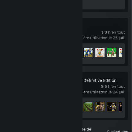
Captures d'écran 20
Fallout 76
1,8 h en tout
dernière utilisation le 25 juil.
Progression des succès
7 sur 72
Age of Empires II: Definitive Edition
9,6 h en tout
dernière utilisation le 24 juil.
Progression des succès
16 sur 357
tous les jeux lancés
la liste de
Afficher
|
|
Évaluations