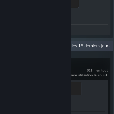
500 XP
Progression des succès
1 sur 1
Captures d'écran 20
Activité récente
4,5 h les 15 derniers jours
Counter-Strike 2
811 h en tout
dernière utilisation le 26 juil.
Global Sentinel
500 XP
Progression des succès
1 sur 1