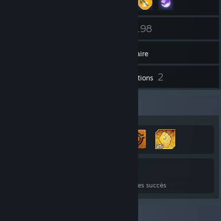
42
198
Contacts
Jeux
Inventaire
24
2
Captures d'écran
Évaluations
Vitrine des succès
912
1
20 %
Succès
Jeux terminés
Moyenne des succès
Collection de badges