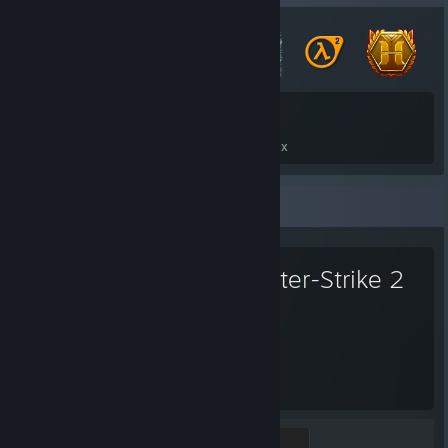
42
99
Total de badges obtenus
Cartes de jeux
Jeu favori
Counter-Strike 2
811
1
Heures de jeu
Succès
Global Sentinel