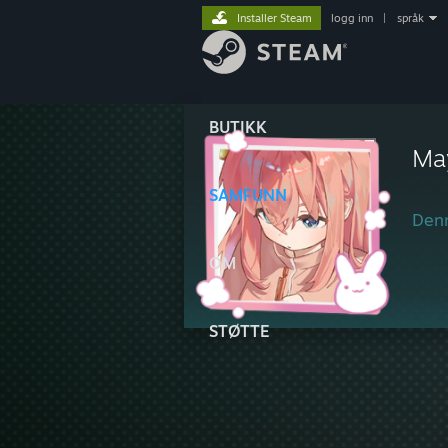
Installer Steam
logg inn
|
språk
BUTIKK
Ma
SAMFUNN
Denn
OM
STØTTE