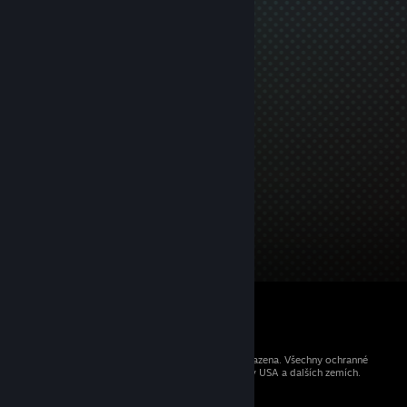
© 2026 Valve Corporation. Všechna práva vyhrazena. Všechny ochranné
známky jsou vlastnictvím příslušných subjektů v USA a dalších zemích.
Všechny ceny jsou uvedeny včetně DPH.