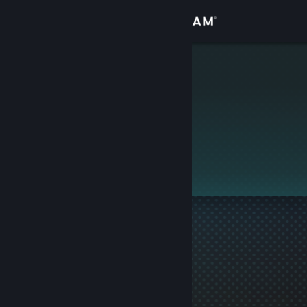
Přihlásit se
Obchod
Maya
Komunita
Informace
Tento profil je soukromý.
Podpora
Změnit jazyk
Mobilní aplikace služby Steam
Desktopová verze stránky