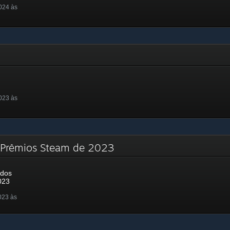
024 às
023 às
s Prêmios Steam de 2023
 dos
023
023 às