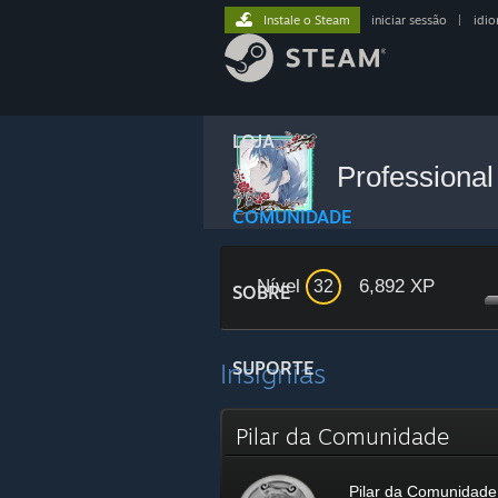
Instale o Steam
iniciar sessão
|
idi
LOJA
Professiona
COMUNIDADE
Nível
6,892 XP
32
SOBRE
Insígnias
SUPORTE
Pilar da Comunidade
Pilar da Comunidade