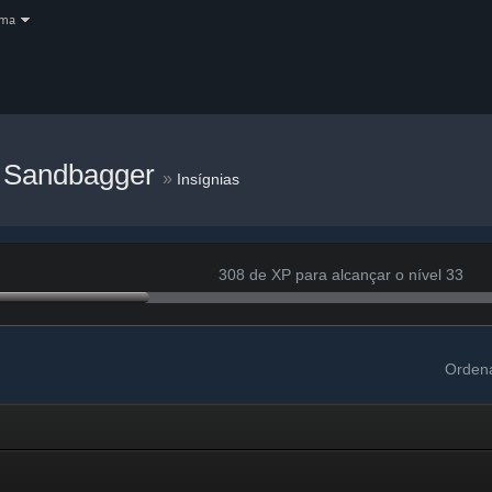
oma
l Sandbagger
»
Insígnias
308 de XP para alcançar o nível 33
Ordena