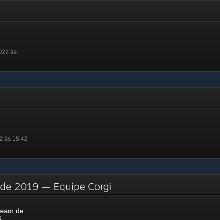
022 às
2 às 15:42
 de 2019 — Equipe Corgi
team de
i