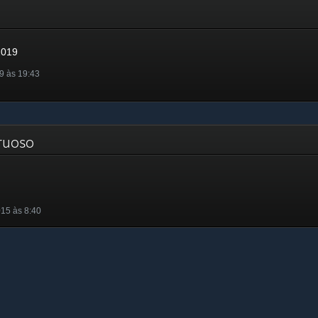
9
2019
9 às 19:43
truoso
15 às 8:40