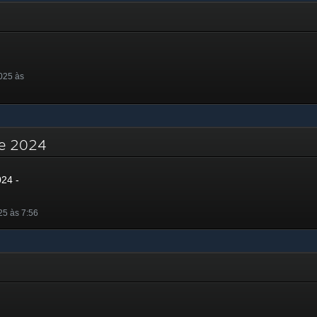
025 às
 de 2024
024 -
25 às 7:56