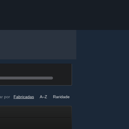
r por
Fabricadas
A–Z
Raridade