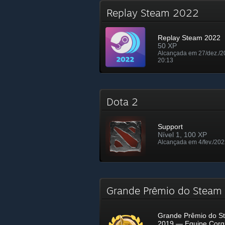
Replay Steam 2022
Replay Steam 2022
50 XP
Alcançada em 27/dez./2
20:13
Dota 2
Support
Nível 1, 100 XP
Alcançada em 4/fev./202
Grande Prêmio do Steam
Grande Prêmio do S
2019 — Equipe Corg