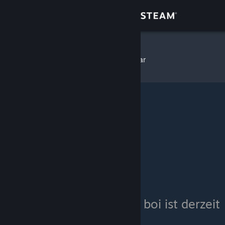
Anmelden
Shop
rocket boi
»
Inventar
Community
Info
Support
Sprache ändern
Steam-Mobile-App herunterladen
Desktopversion anzeigen
Das Inventar von rocket boi ist derzeit
privat.