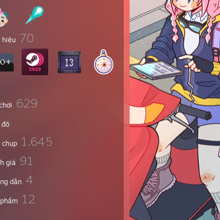
70
 hiệu
629
chơi
 đồ
1.645
 chụp
91
h giá
4
ng dẫn
12
 phẩm