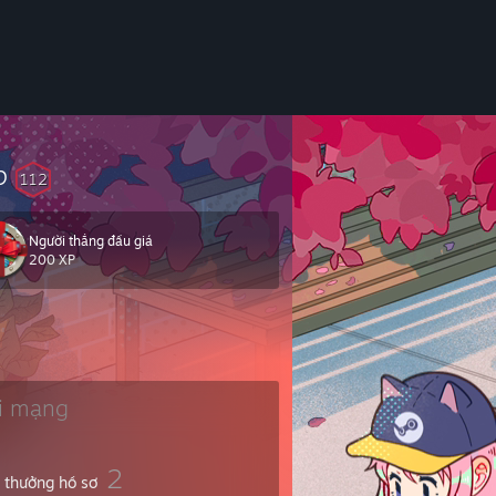
p
112
Người thắng đấu giá
200 XP
i mạng
2
i thưởng hồ sơ