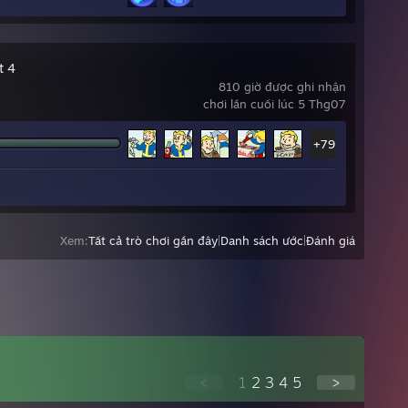
t 4
810 giờ được ghi nhận
chơi lần cuối lúc 5 Thg07
+79
Xem:
Tất cả trò chơi gần đây
|
Danh sách ước
|
Đánh giá
<
1
2
3
4
5
>