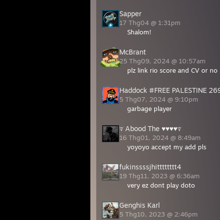
Sapper
17 Thg04 @ 1:31pm
Shalom!
McBrant
25 Thg09, 2024 @ 10:57am
plz link rio score and CV or no 
Haddock #FREE PALESTINE 26
5 Thg07, 2024 @ 9:10pm
garbage player
⍒ Abood The ♥♥♥♥⍒
16 Thg01, 2024 @ 8:49am
yoyoyo accept my add pls
fukinssssjhitttttttt4
19 Thg11, 2023 @ 6:36am
very ez dont play doto
Genghis Karl
5 Thg10, 2023 @ 2:46pm