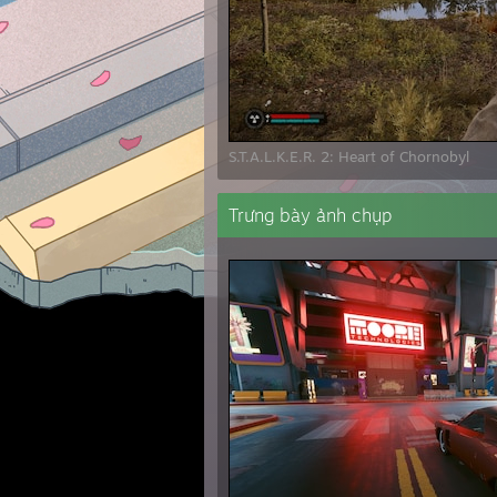
S.T.A.L.K.E.R. 2: Heart of Chornobyl
Trưng bày ảnh chụp