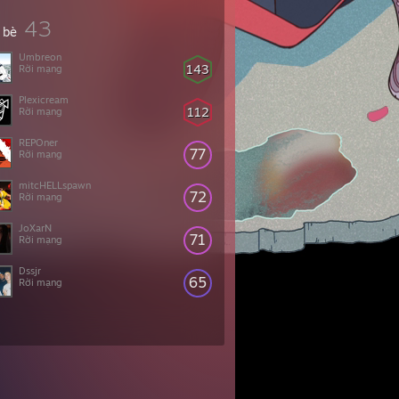
43
 bè
Umbreon
143
Rời mạng
Plexicream
112
Rời mạng
REPOner
77
Rời mạng
mitcHELLspawn
72
Rời mạng
JoXarN
71
Rời mạng
Dssjr
65
Rời mạng