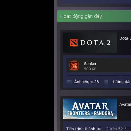
Hoạt động gần đây
Dota 
Ganker
500 XP
Ảnh chụp: 28
Hướng dẫn
Avatar
Tiến trình thành tựu
2 trên 52