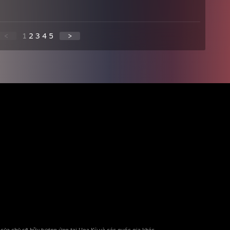
<
1
2
3
4
5
>