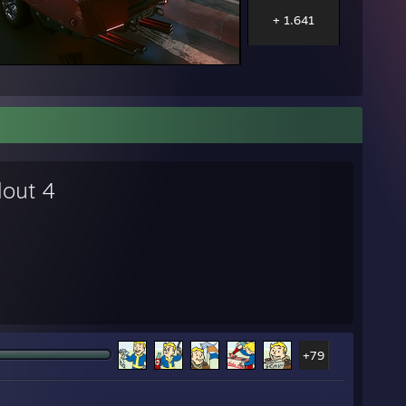
+ 1.641
lout 4
+79