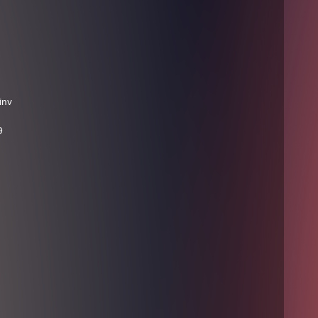
inv
9