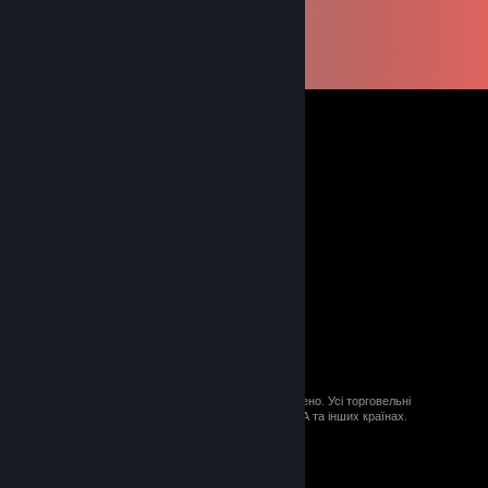
© 2026 Valve Corporation. Усі права застережено. Усі торговельні
марки є власністю відповідних власників у США та інших країнах.
ПДВ включено в ціну (якщо застосовно).
Завантажити мобільні застосунки