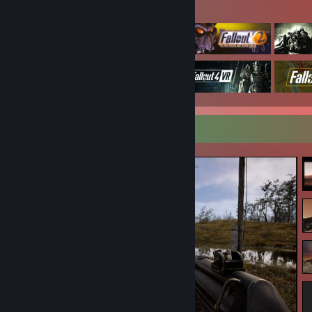
Відібрані ігри
Вітрина знімків екрана