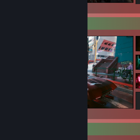
S.T.A.L.K.E.R. 2: Heart of Chornobyl
Вітрина знімків екрана
Cyberpunk 2077
Улюблена гра