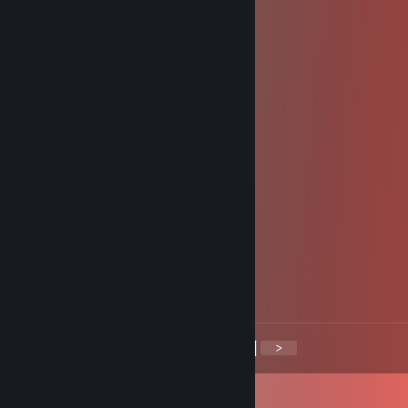
Haddock #FREE PALESTINE 269
5 лип. 2024 о 21:10
garbage player
⍒ Abood The ♥♥♥♥⍒
16 січ. 2024 о 8:49
yoyoyo accept my add pls
fukinssssjhitttttttt4
19 листоп. 2023 о 6:36
very ez dont play doto
Genghis Karl
5 жовт. 2023 о 14:46
RIZZMEISTER
<
>