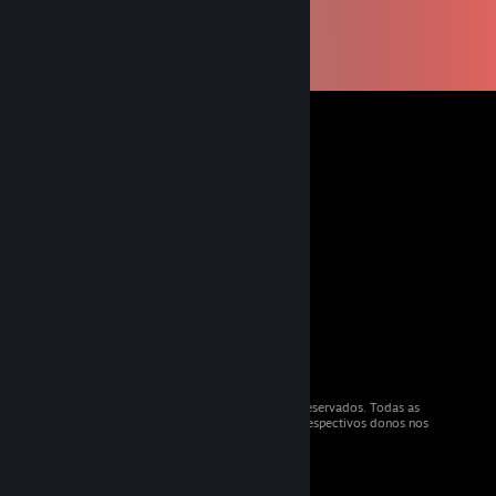
© 2026 Valve Corporation. Todos os direitos reservados. Todas as
marcas registradas são propriedade dos seus respectivos donos nos
EUA e em outros países.
IVA incluso em todos os preços onde aplicável.