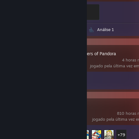
Ganker
500 XP
Capturas de tela 28
Guias 4
Análise 1
Avatar: Frontiers of Pandora
4 horas 
jogado pela última vez em
Conquistas
2 de 52
Fallout 4
810 horas r
jogado pela última vez e
Conquistas
84 de 84
+79