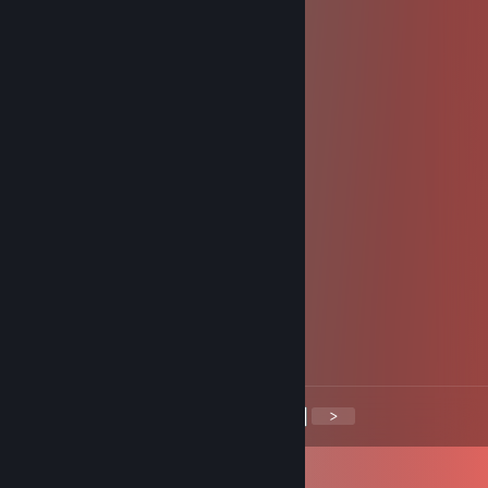
Haddock #FREE PALESTINE 269
5/jul./2024 às 21:10
garbage player
⍒ Abood The ♥♥♥♥⍒
16/jan./2024 às 8:49
yoyoyo accept my add pls
fukinssssjhitttttttt4
19/nov./2023 às 6:36
very ez dont play doto
Genghis Karl
5/out./2023 às 14:46
RIZZMEISTER
<
>