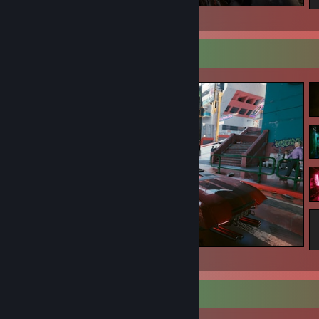
S.T.A.L.K.E.R. 2: Heart of Chornobyl
Capturas de tela favoritas
Cyberpunk 2077
Jogo favorito