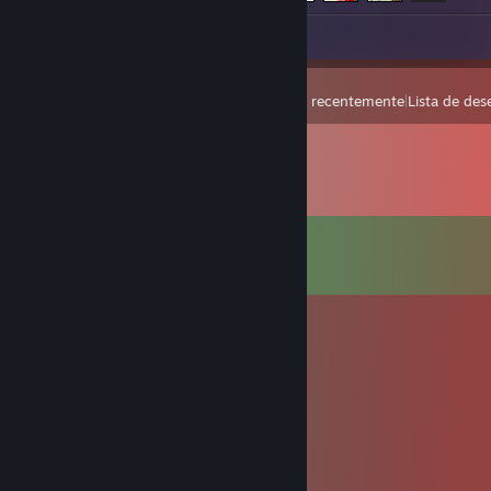
Capturas de tela 51
Análise 1
Ver
Jogados recentemente
|
Lista de des
Comentários
Ver todos os
27
comentários
Sapper
17 de abr. às 13:31
Shalom!
McBrant
25/set./2024 às 10:57
plz link rio score and CV or no inv