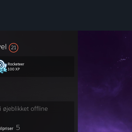
vel
21
Rocketeer
100 XP
i øjeblikket offline
5
ilpriser