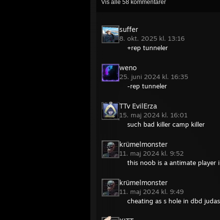
Vis alle
58
kommentarer
suffer
8. okt. 2025 kl. 13:16
+rep tunneler
weno
25. juni 2024 kl. 16:35
-rep tunneler
TTv EvilErza
15. maj 2024 kl. 16:01
such bad killer camp killer
krümelmonster
11. maj 2024 kl. 9:52
this noob is a antimate player
krümelmonster
11. maj 2024 kl. 9:49
cheating as s hole in dbd judas 