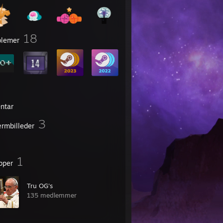
18
lemer
entar
3
rmbilleder
1
pper
Tru OG's
135 medlemmer