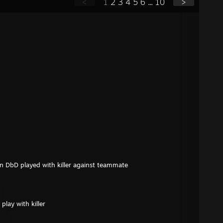
<
1
2
3
4
5
6
...
10
>
 in DbD played with killer against teammate
play with killer