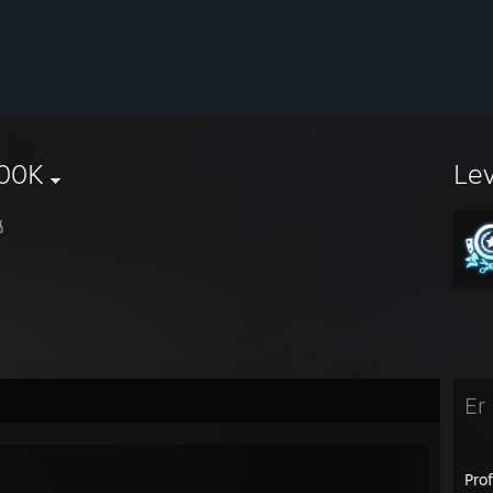
00K
Le
妈
Er 
Prof