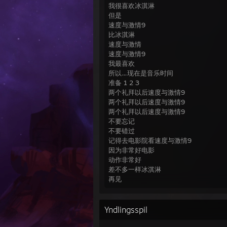
我很喜欢冰淇淋
但是
速度与激情9
比冰淇淋
速度与激情
速度与激情9
我最喜欢
所以…现在是音乐时间
准备 1 2 3
两个礼拜以后速度与激情9
两个礼拜以后速度与激情9
两个礼拜以后速度与激情9
不要忘记
不要错过
记得去电影院看速度与激情9
因为非常好电影
动作非常好
差不多一样冰淇淋
再见
Yndlingsspil