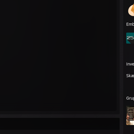
Emb
Inv
Skæ
Gru