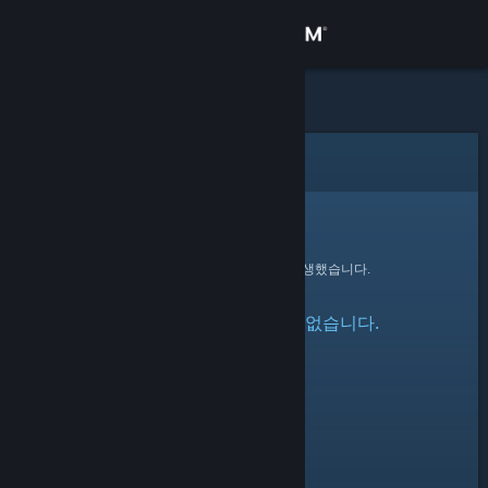
로그인
상점
커뮤니티
오류
정보
죄송합니다!
요청을 처리하는 동안 오류가 발생했습니다.
지원
지정한 프로필을 찾을 수 없습니다.
언어 변경
Steam 모바일 앱 다운로드
PC 웹사이트 보기