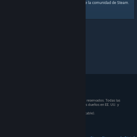
página principal
Aquí tienes un enlace a la
de la comunidad de Steam.
© 2026 Valve Corporation. Todos los derechos reservados. Todas las
marcas registradas pertenecen a sus respectivos dueños en EE. UU. y
otros países.
Todos los precios incluyen IVA (donde sea aplicable).
Aplicaciones móviles
STEAM