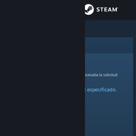
Iniciar sesión
Tienda
Comunidad
Error
Acerca de
Lo sentimos.
Se ha producido un error mientras se procesaba la solicitud:
Soporte
No se ha encontrado el perfil especificado.
Cambiar idioma
Descargar Steam Mobile
Ver versión clásica