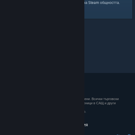
началната страница
Ето и връзка към
на Steam общността.
© 2026 Valve Corporation. Всички права запазени. Всички търговски
марки принадлежат на съответните им собственици в САЩ и други
държави.
ДДС е вкл. за всички цени, където е приложимо.
Вземане на мобилните приложения
STEAM