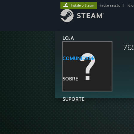
Instale o Steam
iniciar sessão
|
idi
LOJA
76
COMUNIDADE
SOBRE
SUPORTE