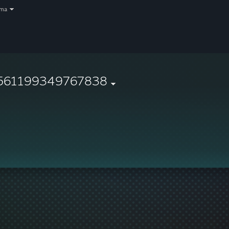
oma
561199349767838