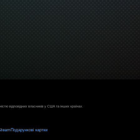
ністю відповідних власників у США та інших країнах.
Steam
Подарункові картки