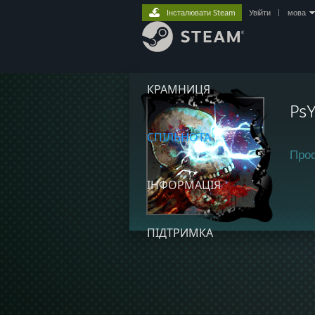
Інсталювати Steam
Увійти
|
мова
КРАМНИЦЯ
Ps
СПІЛЬНОТА
Про
ІНФОРМАЦІЯ
ПІДТРИМКА