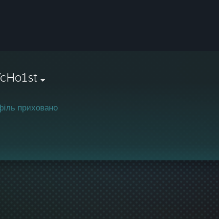
YcHo1st
філь приховано