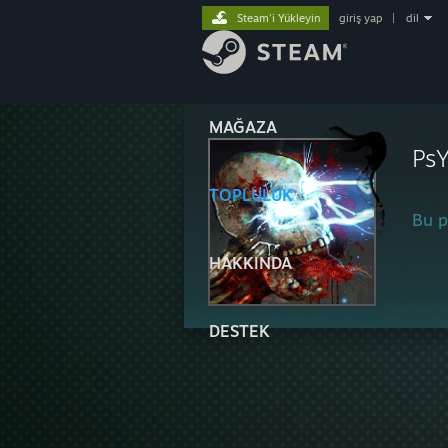
Steam'i Yükleyin
giriş yap
|
dil
MAĞAZA
Ps
TOPLULUK
Bu pr
HAKKINDA
DESTEK