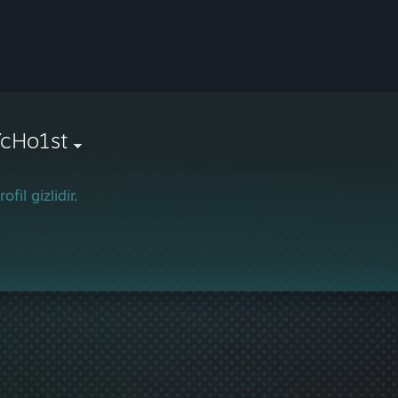
YcHo1st
ofil gizlidir.