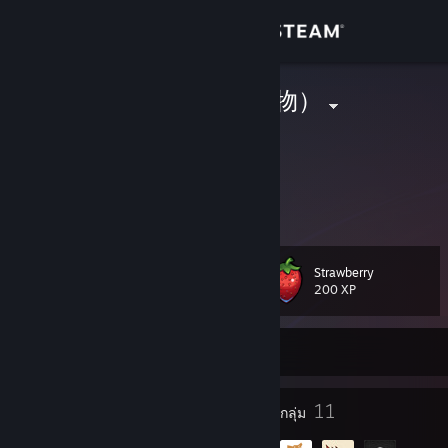
เข้าสู่ระบบ
ร้านค้า
星宮とと（偽物）
?
ชุมชน
Hokkaido, Japan
เกี่ยวกับ
ゲーム下手くそです
ฝ่ายสนับสนุน
Strawberry
เลเวล
39
200 XP
เปลี่ยนภาษา
ออฟไลน์อยู่ในขณะนี้
รับแอป Steam แบบพกพา
ชมเว็บไซต์สำหรับเดสก์ท็อป
54
11
เหรียญตรา
กลุ่ม