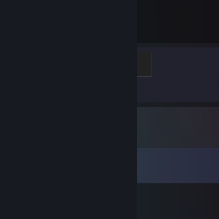
9,012
ชั่วโมงที่เล่นไปแล้ว
Guardian Angel
400 XP
วิดีโอ 1
ภาพหน้าจอ 28
ความเห็น
ดูทั้งหมด
9
ความเห็น
saiNt 一人で ❤ Sick Individual💙
30 เม.ย. 2023 @ 7: 10am