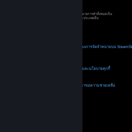
© 2026 Valve Corporation สงวนลิขสิทธิ์ เครื่องหมายการค้าทั้งหมดเป็น
ทรัพย์สินของเจ้าของที่เกี่ยวข้องในสหรัฐอเมริกาและประเทศอื่น
ราคาทั้งหมดรวมภาษีมูลค่าเพิ่มแล้ว
ดาวน์โหลดแอปแบบพกพา
STEAM
เกี่ยวกับ Steam
SSA ของ Steam
Steamworks
การจัดจำหน่ายบน Steam
บ
VALVE
เกี่ยวกับ Valve
งาน
ฮาร์ดแวร์
การรีไซเคิล
กฎหมาย
ความเป็นส่วนตัว
การช่วยการเข้าถึง
ประกาศและนโยบาย
คุกกี้
การคืนเงิน
เพิ่มเติม
ดาวน์โหลด Steam
ดาวน์โหลดแอปแบบพกพา
ขอความช่วยเหลือ
บัญชีของฉัน