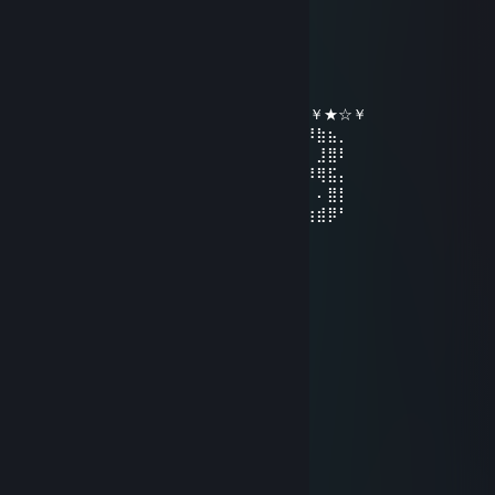
SxLc:v
31 ธ.ค. 2022 @ 7: 21am
╔╗╔╦══╦═╦═╦╗╔╗ ★ ★ ★
║╚╝║══║═║═║╚╝║ ☆¸.•°*”˜˜”*°•.¸☆
║╔╗║╔╗║╔╣╔╩╗╔╝ ★ ℕ𝔼𝕎 𝕐𝔼𝔸ℝ ☆
╚╝╚╩╝╚╩╝╚╝═╚╝ ￥☆★☆★☆￥★☆★☆￥★☆￥
⢠⣶⣿⠿⣿⣶⡄⠄⣠⣶⡿⢿⣷⣄⠄⠄⣴⣾⠿⢿⣷⣄⠄⢀⣴⡾⠿⣷⣦⡀
⢸⡿⠄⠄⢈⣿⣿⠄⣿⡿⠄⠄⢹⣿⡆⠸⣿⠃⠄⠄⣿⣿⠄⠘⠟⠄⠄⣸⣿⠇
⠄⠄⢀⣤⣾⡿⠁⠄⣿⡇⠄⠄⢸⣿⡇⠄⠄⠄⣠⣾⡿⠋⠄⠄⠄⠾⠿⢿⣯⡄
⢀⣴⣿⡿⠃⠄⠄⠄⣿⣧⠄⠄⢸⣿⡇⠄⣠⣾⡿⠋⠄⠄⠄⣴⣦⠄⠄⠄⣿⡇
⢸⣿⣿⣶⣶⣶⣶⠄⠙⢿⣷⣶⡿⠟⠄⠸⣿⣿⣶⣶⣶⣶⠄⠘⠿⣷⣶⣾⡿⠃
1sad
9 ม.ค. 2021 @ 8: 01am
hello
pelell
6 มิ.ย. 2020 @ 12: 58pm
good boy chemy :D
ysn
31 ธ.ค. 2019 @ 4: 55pm
HappyNewYear2020