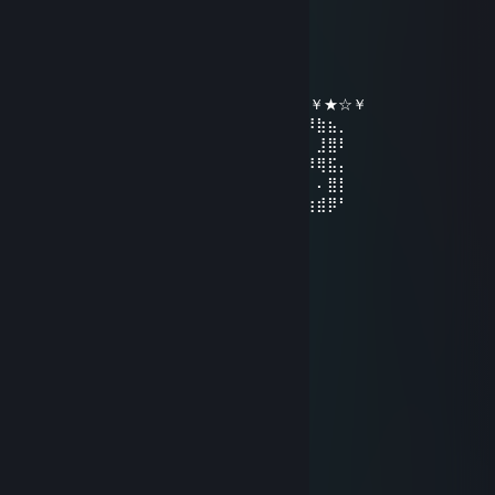
31 déc. 2022 à 7h21
╔╗╔╦══╦═╦═╦╗╔╗ ★ ★ ★
║╚╝║══║═║═║╚╝║ ☆¸.•°*”˜˜”*°•.¸☆
║╔╗║╔╗║╔╣╔╩╗╔╝ ★ ℕ𝔼𝕎 𝕐𝔼𝔸ℝ ☆
╚╝╚╩╝╚╩╝╚╝═╚╝ ￥☆★☆★☆￥★☆★☆￥★☆￥
⢠⣶⣿⠿⣿⣶⡄⠄⣠⣶⡿⢿⣷⣄⠄⠄⣴⣾⠿⢿⣷⣄⠄⢀⣴⡾⠿⣷⣦⡀
⢸⡿⠄⠄⢈⣿⣿⠄⣿⡿⠄⠄⢹⣿⡆⠸⣿⠃⠄⠄⣿⣿⠄⠘⠟⠄⠄⣸⣿⠇
⠄⠄⢀⣤⣾⡿⠁⠄⣿⡇⠄⠄⢸⣿⡇⠄⠄⠄⣠⣾⡿⠋⠄⠄⠄⠾⠿⢿⣯⡄
⢀⣴⣿⡿⠃⠄⠄⠄⣿⣧⠄⠄⢸⣿⡇⠄⣠⣾⡿⠋⠄⠄⠄⣴⣦⠄⠄⠄⣿⡇
⢸⣿⣿⣶⣶⣶⣶⠄⠙⢿⣷⣶⡿⠟⠄⠸⣿⣿⣶⣶⣶⣶⠄⠘⠿⣷⣶⣾⡿⠃
1sad
9 janv. 2021 à 8h01
hello
pelell
6 juin 2020 à 12h58
good boy chemy :D
ysn
31 déc. 2019 à 16h55
HappyNewYear2020