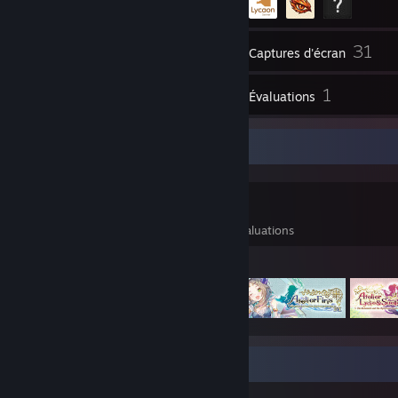
31
Inventaire
Captures d'écran
1
1
Vidéos
Évaluations
Collection de jeux
0
0
1
Jeux possédés
DLC possédés
Évaluations
Jeux préférés
Vitrine des captures d'écran