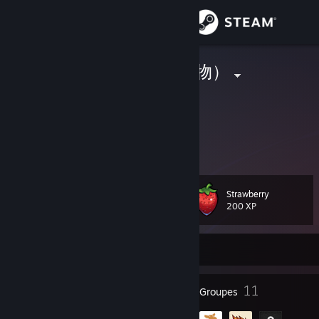
Se connecter
Magasin
星宮とと（偽物）
?
Communauté
Hokkaido, Japan
À propos
ゲーム下手くそです
Support
Strawberry
Niveau
39
200 XP
Changer la langue
Actuellement hors ligne
Télécharger l'application mobile Steam
Voir version ordi. du site
54
11
Badges
Groupes