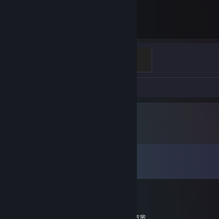
9 010
Heures de jeu
Guardian Angel
400 XP
Vidéo 1
Captures d'écran 28
Commentaires
Voir les
9
commentaires
saiNt 一人で ❤ Sick Individual💙
30 avr. 2023 à 7h10
_______🌸🌸🌸🌸🌸__________🌸🌸🌸🌸🌸