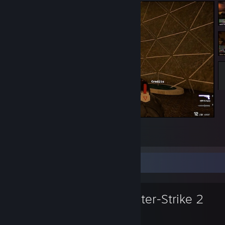
kz_shell 06:59.23 tp wr!!!
5
3
Jeu favori
Counter-Strike 2