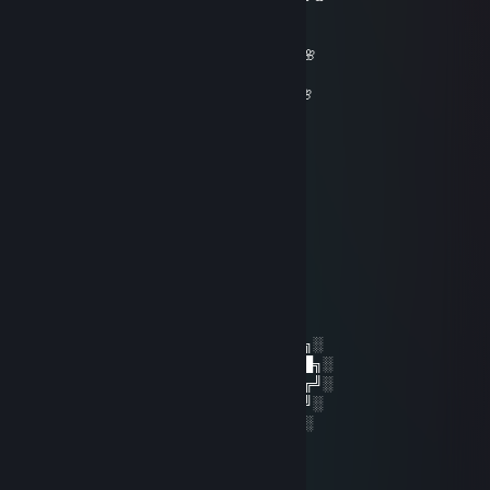
🌸🌸🌸🌸🌸🌸🌸🌸______🌸🌸🌸🌸🌸🌸🌸
🌸🌸🌸🌸🌸🌸🌸🌸🌸🌸🌸🌸🌸🌸🌸🌸🌸🌸🌸
🌸🌸🌸🌸🌸🌸🌸🌸🌸🌸🌸🌸🌸🌸🌸🌸🌸🌸🌸🌸🌸
🌸🌸 𝓕𝓻𝓲𝓮𝓷𝓭𝓵𝔂 𝓰𝓾𝔂=)🌸🌸🌸🌸🌸🌸🌸🌸🌸🌸🌸
_ 🌸𝓦𝓮 𝓬𝓪𝓷 𝓫𝓮 𝓯𝓻𝓲𝓮𝓷𝓭𝓼 𝓯𝓸𝓻 𝓯𝓾𝓽𝓾𝓻𝓮 𝓰𝓪𝓶𝓮𝓼^_^🌸
__🌸🌸🌸🌸🌸🌸🌸🌸🌸🌸🌸🌸🌸🌸🌸🌸🌸🌸
____🌸🌸🌸🌸🌸🌸🌸🌸🌸🌸🌸🌸🌸🌸🌸🌸🌸
_______🌸🌸🌸🌸🌸🌸🌸🌸🌸🌸🌸🌸🌸🌸
_________🌸🌸🌸🌸🌸🌸🌸🌸🌸🌸🌸
___________🌸🌸🌸🌸🌸🌸🌸🌸
____________🌸🌸🌸🌸🌸🌸
_____________🌸🌸🌸🌸
_____________🌸🌸
saiNt 一人で ❤ Sick Individual💙
28 mars 2023 à 11h36
░░░░░░░██████╗░███████╗██████╗░
░░██╗░░██╔══██╗██╔════╝██╔══██╗░
██████╗██████╔╝█████╗░░██████╔╝░
╚═██╔═╝██╔══██╗██╔══╝░░██╔═══╝░
░░╚═╝░░██║░░██║███████╗██║░░░░
░░░░░░░╚═╝░░╚═╝╚══════╝╚═╝░
SxLc:v