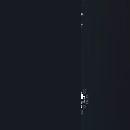
🌸🌸🌸🌸🌸🌸🌸🌸______🌸🌸🌸🌸🌸🌸🌸
🌸🌸🌸🌸🌸🌸🌸🌸🌸🌸🌸🌸🌸🌸🌸🌸🌸🌸🌸
🌸🌸🌸🌸🌸🌸🌸🌸🌸🌸🌸🌸🌸🌸🌸🌸🌸🌸🌸🌸🌸
🌸🌸 𝓕𝓻𝓲𝓮𝓷𝓭𝓵𝔂 𝓰𝓾𝔂=)🌸🌸🌸🌸🌸🌸🌸🌸🌸🌸🌸
_ 🌸𝓦𝓮 𝓬𝓪𝓷 𝓫𝓮 𝓯𝓻𝓲𝓮𝓷𝓭𝓼 𝓯𝓸𝓻 𝓯𝓾𝓽𝓾𝓻𝓮 𝓰𝓪𝓶𝓮𝓼^_^🌸
__🌸🌸🌸🌸🌸🌸🌸🌸🌸🌸🌸🌸🌸🌸🌸🌸🌸🌸
____🌸🌸🌸🌸🌸🌸🌸🌸🌸🌸🌸🌸🌸🌸🌸🌸🌸
_______🌸🌸🌸🌸🌸🌸🌸🌸🌸🌸🌸🌸🌸🌸
_________🌸🌸🌸🌸🌸🌸🌸🌸🌸🌸🌸
___________🌸🌸🌸🌸🌸🌸🌸🌸
____________🌸🌸🌸🌸🌸🌸
_____________🌸🌸🌸🌸
_____________🌸🌸
saiNt 一人で ❤ Sick Individual💙
28 март 2023 в 11:36
░░░░░░░██████╗░███████╗██████╗░
░░██╗░░██╔══██╗██╔════╝██╔══██╗░
██████╗██████╔╝█████╗░░██████╔╝░
╚═██╔═╝██╔══██╗██╔══╝░░██╔═══╝░
░░╚═╝░░██║░░██║███████╗██║░░░░
░░░░░░░╚═╝░░╚═╝╚══════╝╚═╝░
SxLc:v