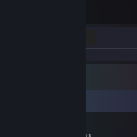
9 010
Изиграни часа
Guardian Angel
400 опит
Видео 1
Снимки 28
Коментари
Всички коментари (
9
)
saiNt 一人で ❤ Sick Individual💙
30 апр. 2023 в 7:10
_______🌸🌸🌸🌸🌸__________🌸🌸🌸🌸🌸