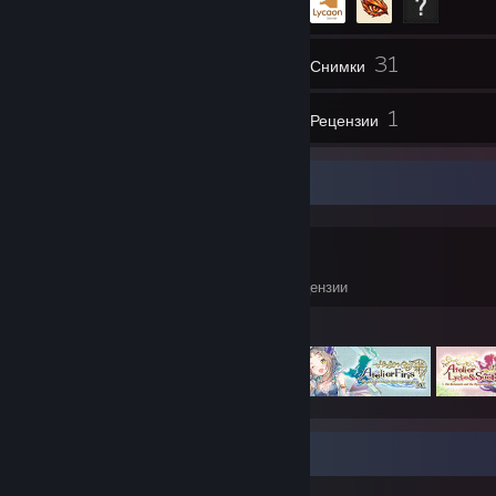
31
Инвентар
Снимки
1
1
Видеа
Рецензии
Игрален колекционер
0
0
1
Игри
Сваляеми съдържания
Рецензии
Отличени игри
Изложение на снимки