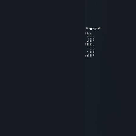
31 дек. 2022 в 7:21
╔╗╔╦══╦═╦═╦╗╔╗ ★ ★ ★
║╚╝║══║═║═║╚╝║ ☆¸.•°*”˜˜”*°•.¸☆
║╔╗║╔╗║╔╣╔╩╗╔╝ ★ ℕ𝔼𝕎 𝕐𝔼𝔸ℝ ☆
╚╝╚╩╝╚╩╝╚╝═╚╝ ￥☆★☆★☆￥★☆★☆￥★☆￥
⢠⣶⣿⠿⣿⣶⡄⠄⣠⣶⡿⢿⣷⣄⠄⠄⣴⣾⠿⢿⣷⣄⠄⢀⣴⡾⠿⣷⣦⡀
⢸⡿⠄⠄⢈⣿⣿⠄⣿⡿⠄⠄⢹⣿⡆⠸⣿⠃⠄⠄⣿⣿⠄⠘⠟⠄⠄⣸⣿⠇
⠄⠄⢀⣤⣾⡿⠁⠄⣿⡇⠄⠄⢸⣿⡇⠄⠄⠄⣠⣾⡿⠋⠄⠄⠄⠾⠿⢿⣯⡄
⢀⣴⣿⡿⠃⠄⠄⠄⣿⣧⠄⠄⢸⣿⡇⠄⣠⣾⡿⠋⠄⠄⠄⣴⣦⠄⠄⠄⣿⡇
⢸⣿⣿⣶⣶⣶⣶⠄⠙⢿⣷⣶⡿⠟⠄⠸⣿⣿⣶⣶⣶⣶⠄⠘⠿⣷⣶⣾⡿⠃
1sad
9 ян. 2021 в 8:01
hello
pelell
6 юни 2020 в 12:58
good boy chemy :D
ysn
31 дек. 2019 в 16:55
HappyNewYear2020