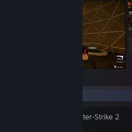
kz_shell 06:59.23 tp wr!!!
5
3
Любима игра
Counter-Strike 2