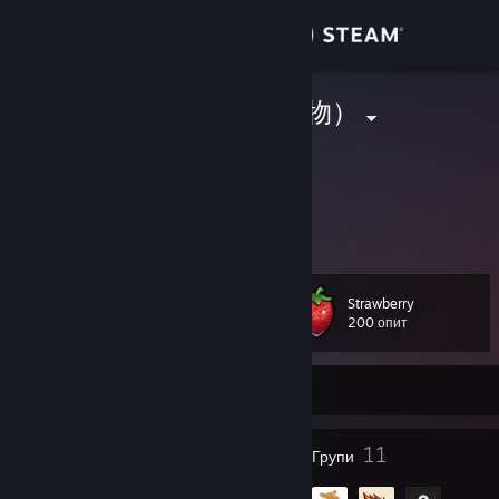
Вписване
Магазин
星宮とと（偽物）
?
Общност
Hokkaido, Japan
Относно
ゲーム下手くそです
Поддръжка
Strawberry
ниво
39
200 опит
Смяна на езика
Понастоящем извън линия
Сдобийте се с мобилното Steam приложение
Преглед на сайта за настолни компютри
54
11
Значки
Групи