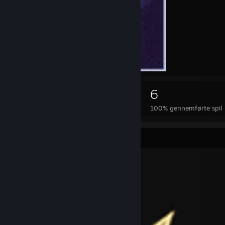
2.762
6
Præstationer
100% gennemførte spil
Genstande til byttehandel