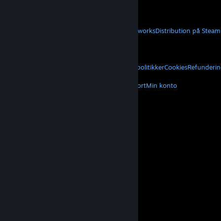
Hent mobilapps
STEAM
Om Steam
Steam-abonnentaftale
Steamworks
Distribution på Steam
VALVE
Om Valve
Karriere
Hardware
Genbrug
JURIDISK
Privatliv
Tilgængelighed
Meddelelser og politikker
Cookies
Refunderin
MERE
Hent Steam
Hent mobilapps
Kundesupport
Min konto