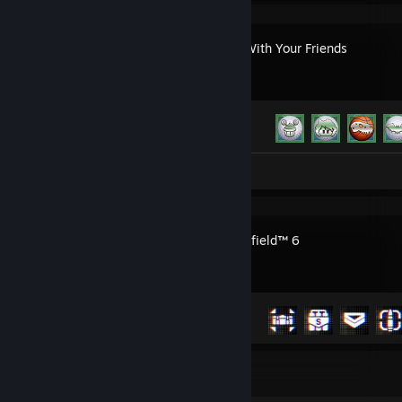
Golf With Your Friends
Præstationsfremskridt
24 ud af 83
Anmeldelse 1
Battlefield™ 6
Præstationsfremskridt
8 ud af 53