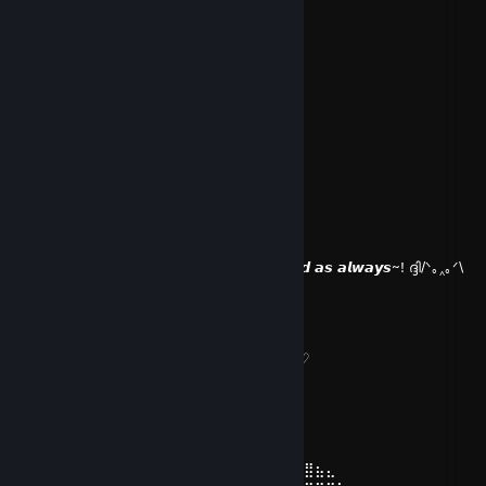
⠀⠀⣧⣿⡿⣝⣶⢺⣯⡿⣾⠁
⠀⠀⠸⣾⣧⣻⣉⣏⡼⣶⡟
⠀⠀⠀⢿⢸⣏⣿⣸⣧⣿⠁
⠀⠀⠀⠘⣟⣸⣭⣇⡾⡟
⠀⠀⠀⠀⢹⣧⣿⡼⣾⠃
⠀⠀⠀⠀⠀⣿⣾⢷⡟
⠀⠀⠀⠀⠀⠸⣿⣿⠃
⠀⠀⠀⠀⠀⠀⢿⡟
⠀⠀⠀⠀⠀⠀⢸⡇
𝙃𝙖𝙫𝙚 𝙖 𝙡𝙤𝙫𝙚𝙡𝙮 𝙬𝙚𝙚𝙠𝙚𝙣𝙙~! ૮꒰ ˶• ༝ •˶꒱ა ♡d
Hori Kyouko
31. juli kl. 10:15
𝙃𝙤𝙧𝙞 𝙝𝙚𝙧𝙚~! 𝙃𝙖𝙫𝙚 𝙖 𝙜𝙧𝙚𝙖𝙩 𝙬𝙚𝙚𝙠𝙚𝙣𝙙 𝙖𝙨 𝙖𝙡𝙬𝙖𝙮𝙨~! ദ്ദി/ᐠ｡‸｡ᐟ\
Hori Kyouko
24. juli kl. 9:55
𝙄𝙩 𝙞𝙨 𝙢𝙮 𝙗𝙞𝙧𝙩𝙝𝙙𝙖𝙮 𝙩𝙤𝙙𝙖𝙮~! ₍ᐢ. .ᐢ₎ ₊˚⊹♡
Hori Kyouko
10. juli kl. 7:00
⠀⠀⠀⠀⠀⠀⠀⠀⠀⠀⢀⣠⣤⣴⣶⣶⣶⣶⣶⠶⣶⣤⣤⣀⠀⠀⠀⠀⠀⠀
⠀⠀⠀⠀⠀⠀⠀⢀⣤⣾⣿⣿⣿⠁⠀⢀⠈⢿⢀⣀⠀⠹⣿⣿⣿⣦⣄⠀⠀⠀