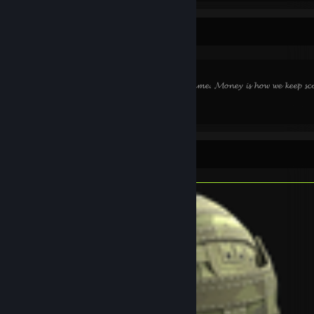
⠀⠀⠀⠀⠀⠀⠀⠀⠀⠀⠀⠀⠀⠀⠀⠀⠀⠀⠀⠀⠀⠀⠀⠀⠀⠀⠀
⠀⠀⠀⠀⠀⠀⠀⠀⠀⠀⠀⠀⠀⠀⠀⠀⠀⠀⠀⠀⠀⠀⠀⠀⠀⠀⠀⠀⠀⠀⠀⠀⠀⠀⠀⠀⠀⠀⠀⠀
⠀⠀⠀⠀⠀⠀⠀⠀⠀⠀⠀⠀⠀⠀⠀⠀⠀𝓛𝓲𝓯𝓮 𝓲𝓼 𝓪 𝓰𝓪𝓶𝓮. 𝓜𝓸𝓷𝓮𝔂 𝓲𝓼 𝓱𝓸𝔀 𝔀𝓮 𝓴𝓮𝓮𝓹 𝓼𝓬𝓸
Genstandsfremvisning