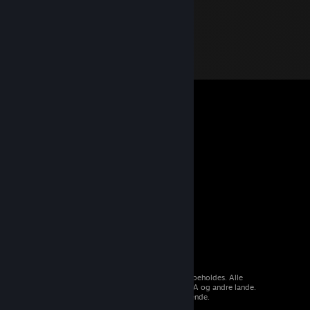
© 2026 Valve Corporation. Alle rettigheder forbeholdes. Alle
varemærker tilhører deres respektive ejere i USA og andre lande.
Moms inkluderet i alle priser, hvor det er gældende.