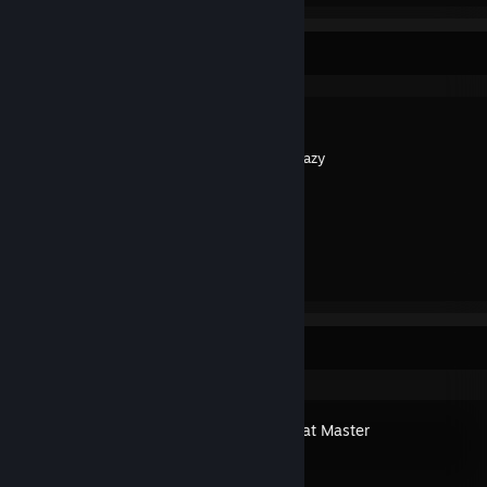
Yndlingsguide
距離
Skabt af -
azy
Nylig aktivitet
Combat Master