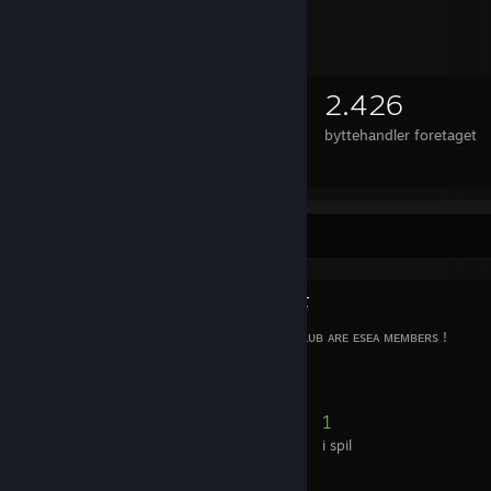
6.346
2.426
ejede emner
byttehandler foretaget
⠀⠀⠀⠀
Yndlingsgruppe
ESEA STAFF
ᴀʟʟ ᴍᴇᴍʙᴇʀs ᴏғ ᴛʜɪs ᴄʟᴜʙ ᴀʀᴇ ᴇsᴇᴀ ᴍᴇᴍʙᴇʀs !
60
1
medlemmer
i spil