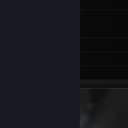
136
Grupper
881
Spil
140
Skærmbilleder
9
Anmeldelser