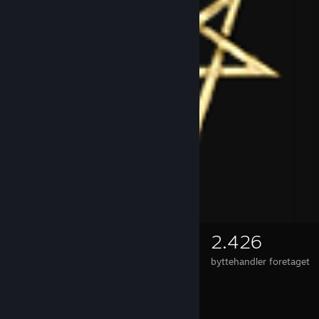
6.346
2.426
ejede emner
byttehandler foretaget
⠀
⠀⠀⠀⠀⠀⠀⠀⠀⠀⠀⠀⠀⠀⠀⠀⠀⠀⠀⠀⠀⠀⠀⠀⠀⠀⠀⠀⠀⠀⠀⠀⠀⠀⠀⠀⠀⠀⠀⠀⠀
⠀⠀⠀⠀⠀⠀