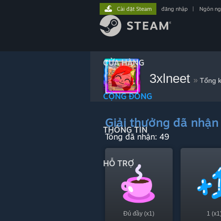
Cài đặt Steam
đăng nhập
|
Ngôn n
CỬA HÀNG
3xlneet
»
Tổng k
CỘNG ĐỒNG
Giải thưởng đã nhận
THÔNG TIN
Tổng đã nhận: 49
HỖ TRỢ
Đủ đầy (x1)
1 (x1