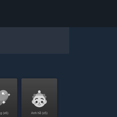
g (x6)
Anh hề (x5)