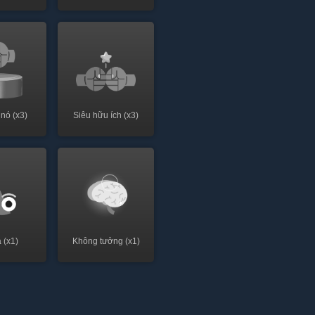
 nó (x3)
Siêu hữu ích (x3)
 (x1)
Không tưởng (x1)