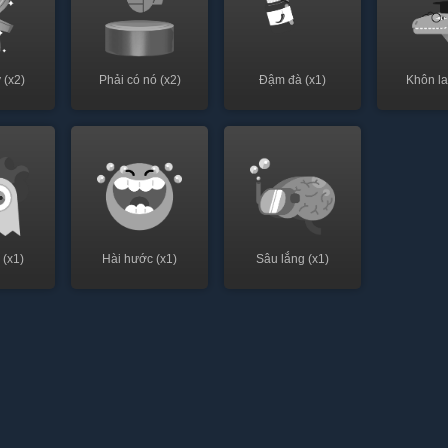
 (x2)
Phải có nó (x2)
Đậm đà (x1)
Khôn la
 (x1)
Hài hước (x1)
Sâu lắng (x1)