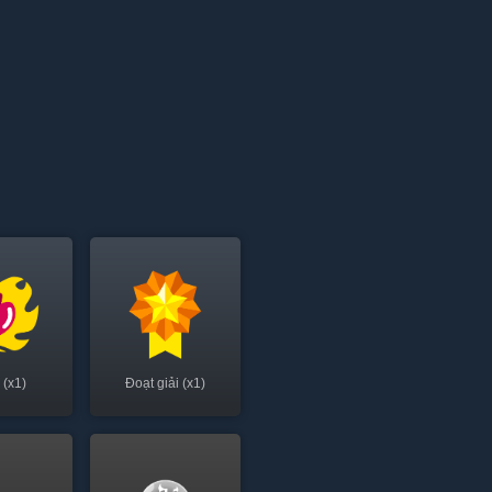
 (x1)
Đoạt giải (x1)