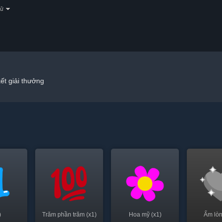
gữ
ết giải thưởng
)
Trăm phần trăm (x1)
Hoa mỹ (x1)
Ấm lòn