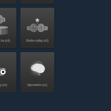
 ha (x3)
Ekstra nyttig (x3)
g (x1)
Hjernetrim (x1)