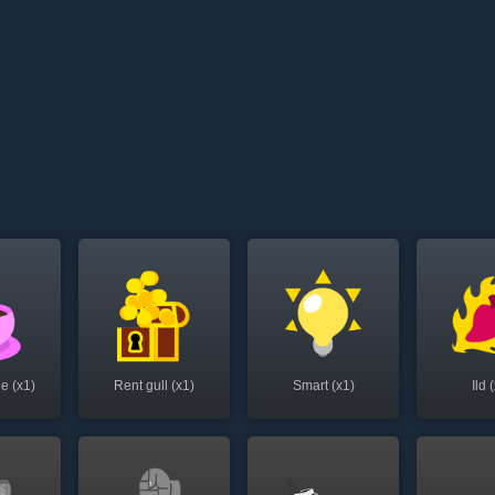
e (x1)
Rent gull (x1)
Smart (x1)
Ild 