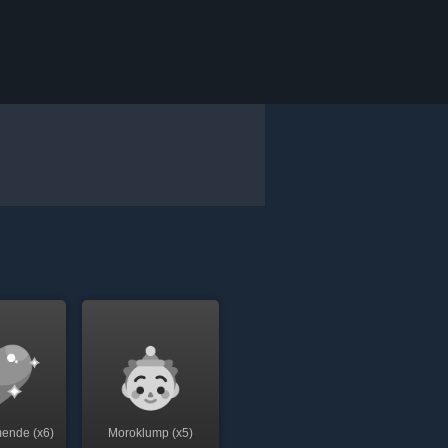
mende (x6)
Moroklump (x5)