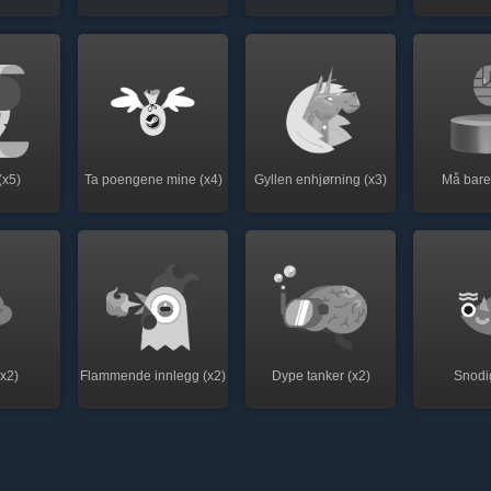
(x5)
Ta poengene mine (x4)
Gyllen enhjørning (x3)
Må bare
x2)
Flammende innlegg (x2)
Dype tanker (x2)
Snodi