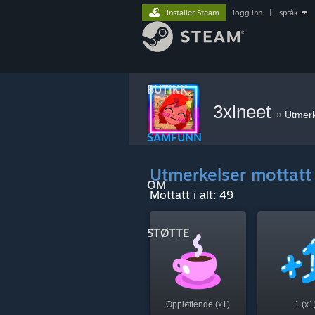
Installer Steam
logg inn
|
språk
BUTIKK
3xlneet
»
Utmerk
SAMFUNN
Utmerkelser mottatt
OM
Mottatt i alt: 49
STØTTE
Oppløftende (x1)
1 (x1