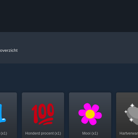
noverzicht
 (x1)
Honderd procent (x1)
Mooi (x1)
Hartverwa