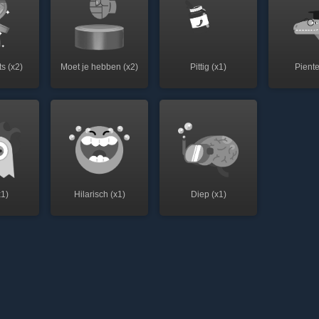
s (x2)
Moet je hebben (x2)
Pittig (x1)
Piente
x1)
Hilarisch (x1)
Diep (x1)