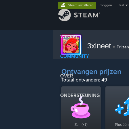
Steam installeren
inloggen
|
taal
WINKEL
3xlneet
»
Prijze
COMMUNITY
Ontvangen prijzen
OVER
Totaal ontvangen: 49
ONDERSTEUNING
Zen (x1)
Plus één