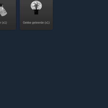
r (x1)
Gekke geleerde (x1)