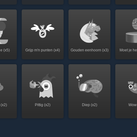
e (x5)
Grijp m'n punten (x4)
Gouden eenhoorn (x3)
Moet je h
 (x2)
Pittig (x2)
Diep (x2)
Wow 