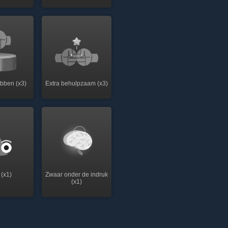
ebben (x3)
Extra behulpzaam (x3)
(x1)
Zwaar onder de indruk
(x1)