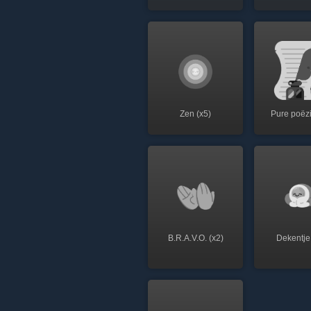
Zen (x5)
Pure poëzi
B.R.A.V.O. (x2)
Dekentje