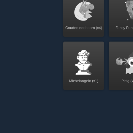
Gouden eenhoorn (x4)
Fancy Pant
Michelangelo (x1)
Pittig (