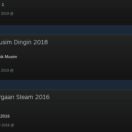
 1
n 2019 @
Musim Dingin 2018
nik Musim
n 2019 @
argaan Steam 2016
 2016
v 2016 @