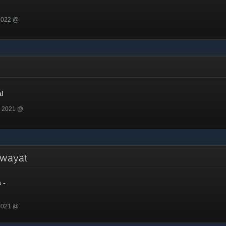
 2022 @
l
n 2021 @
Riwayat
 -
 2021 @