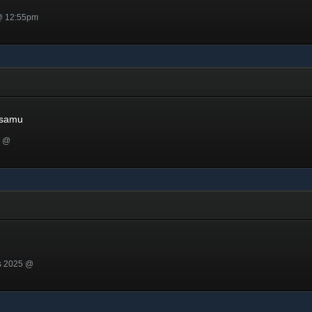
 @ 12:55pm
mu
asamu
n @
s 2025 @