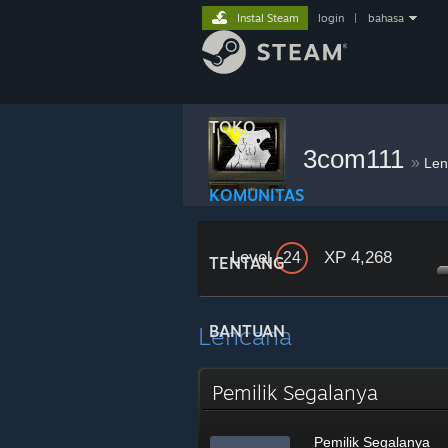
Instal Steam
login
|
bahasa
TOKO
3com111
»
Len
KOMUNITAS
Level
XP 4,268
24
TENTANG
Lencana
BANTUAN
Pemilik Segalanya
Pemilik Segalanya