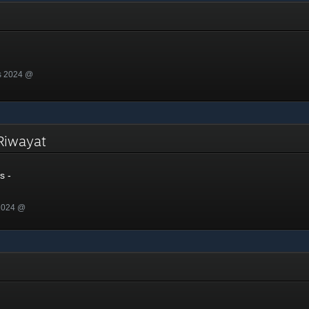
s 2024 @
 Riwayat
s -
 2024 @