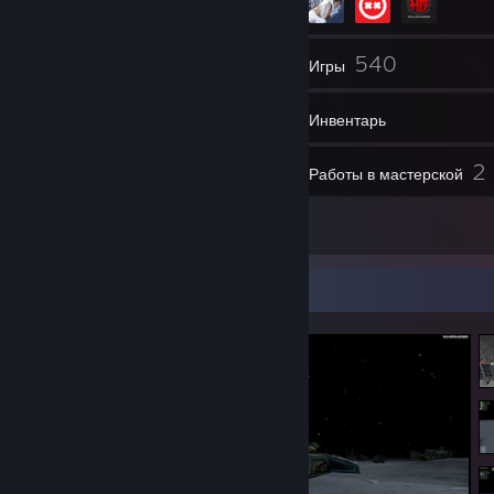
272
540
Друзья
Игры
Инвентарь
683
2
Скриншоты
Работы в мастерской
9
Обзоры
Витрина скриншотов