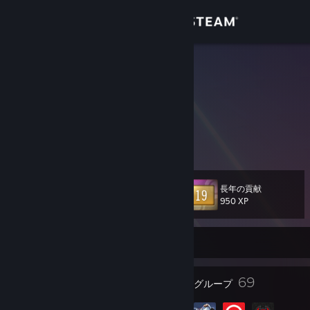
サインイン
ストア
3com111
Hi
コミュニティ
Afghanistan
詳細
I don't know what to put here anymore.
サポート
長年の貢献
レベル
24
950 XP
言語を変更
現在オンラインです。
Steamモバイルアプリを入手
デスクトップウェブサイトを表示
24
69
バッジ
グループ