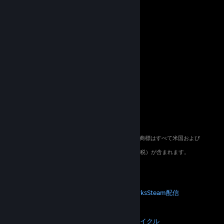
© 2026 Valve Corporation. All rights reserved. 商標はすべて米国および
その他の国の各社が所有します。
適用地域においては全ての価格にVAT（付加価値税）が含まれます。
モバイルアプリをダウンロード
STEAM
Steamについて
Steam利用規約
Steamworks
Steam配信
ギフトカード
VALVE
Valveについて
採用情報
ハードウェア
リサイクル