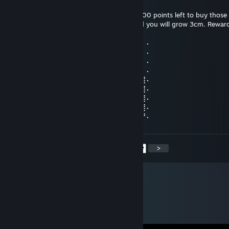
2024年9月18日 18時52分
Please reward this comment. I still have 3000 points left to buy those 
and backgrounds. Give me thumbs up, and you will grow 3cm. Reward
you will grow 30cm.
⠄⠄⠸⣿⣿⢣⢶⣟⣿⣖⣿⣷⣻⣮⡿⣽⣿⣻⣖⣶⣤⣭⡉⠄⠄⠄⠄⠄
⠄⠄⠄⢹⠣⣛⣣⣭⣭⣭⣁⡛⠻⢽⣿⣿⣿⣿⢻⣿⣿⣿⣽⡧⡄⠄⠄⠄
⠄⠄⠄⠄⣼⣿⣿⣿⣿⣿⣿⣿⣿⣶⣌⡛⢿⣽⢘⣿⣷⣿⡻⠏⣛⣀⠄⠄
⠄⠄⠄⣼⣿⣿⣿⣿⣿⣿⣿⣿⣿⣿⣿⣿⣦⠙⡅⣿⠚⣡⣴⣿⣿⣿⡆⠄
⠄⠄⣰⣿⣿⣿⣿⣿⣿⣿⣿⣿⣿⣿⣿⣿⣿⣷⠄⣱⣾⣿⣿⣿⣿⣿⣿⠄
⠄⢀⣿⣿⣿⣿⣿⣿⣿⣿⣿⣿⣿⣿⣿⣿⣿⣿⢸⣿⣿⣿⣿⣿⣿⣿⣿⠄
⠄⣸⣿⣿⣿⣿⣿⣿⣿⣿⣿⣿⣿⣿⣿⣿⡿⠣⣿⣿⣿⣿⣿⣿⣿⣿⣿⠄
⠄⣿⣿⣿⣿⣿⣿⣿⣿⣿⣿⣿⣿⣿⠿⠛⠑⣿⣮⣝⣛⠿⠿⣿⣿⣿⣿⠄
⢠⣿⣿⣿⣿⣿⣿⣿⣿⣿⣿⣿⣶⠄⠄⠄⠄⣿⣿⣿⣿⣿⣿⣿⣿⣿⡟⠄
<
>