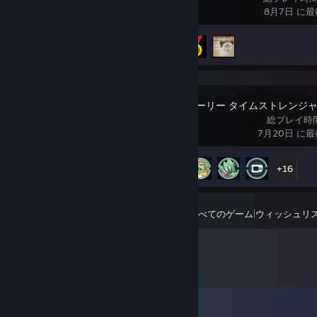
8月7日 に
実績の進行状況
4 / 33
デジモンストーリー タイムストレンジ
総プレイ時
7月20日 に
実績の進行状況
21 / 46
+16
表示
最近プレイしたすべてのゲーム
|
ウィッシュリ
コメント