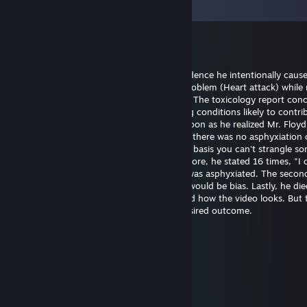
64
件のコメントを全て表示
Bill Gates (fast sperm)
5月20日 14時21分
Officer Chauvin is innocent. There's no evidence he intentionally caus
Floyd's death. He experienced a medical problem (Heart attack) while 
The restraint didn't cause the heart attack. The toxicology report con
had drugs on board along with pre-existing conditions likely to contrib
death. Officer Chauvin summoned aid as soon as he realized Mr. Floy
unresponsive. The first autopsy concluded there was no asphyxiation 
strangulation. I support this finding on the basis you can't strangle s
the position he was restrained in. Furthermore, he stated 16 times, "I 
breathe" which wouldn't be possible if he was asphyxiated. The seco
was requested by the family and certainly would be bias. Lastly, he die
hospital almost one hour later. I understand how the video looks. But 
untrained eye often perceives the most desired outcome.
幺g勺(3pq.cc)←流揽j器
2025年8月6日 11時39分
↖🚉🤌
Joni Z