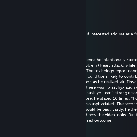
2025年6月26日 21時48分
eh..
76561199561066696
2024年12月25日 11時53分
Hi I want to exchange your cases for skins, if interested add me as a f
Bill Gates (fast sperm)
2024年9月29日 18時43分
Officer Chauvin is innocent. There's no evidence he intentionally caus
Floyd's death. He experienced a medical problem (Heart attack) while 
The restraint didn't cause the heart attack. The toxicology report con
had drugs on board along with pre-existing conditions likely to contrib
death. Officer Chauvin summoned aid as soon as he realized Mr. Floy
unresponsive. The first autopsy concluded there was no asphyxiation 
strangulation. I support this finding on the basis you can't strangle s
the position he was restrained in. Furthermore, he stated 16 times, "I 
breathe" which wouldn't be possible if he was asphyxiated. The seco
was requested by the family and certainly would be bias. Lastly, he die
hospital almost one hour later. I understand how the video looks. But 
untrained eye often perceives the most desired outcome.
Bill Gates (fast sperm)