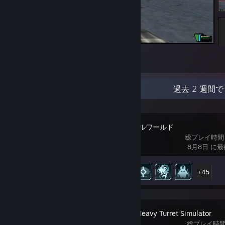
Battlezone
1
最近のアクティビティ
過去 2 週間で 
Palworld / パルワールド
総プレイ時間
8月8日 に
実績の進行状況
50 / 75
+45
IRON NEST: Heavy Turret Simulator
総プレイ時間