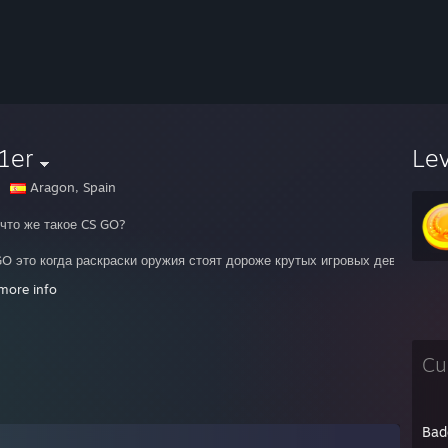
1er
Le
Aragon, Spain
 что же такое CS GO?
GO это когда раскраски оружия стоят дороже крутых игровых девайсов.
GO это когда ты обязан дропнуть свой красивый калаш всей команде.
more info
GO это когда открываешь 20 сундуков и получаешь 20 кусков синего г**
GO это когда тебя добавляют школьники и предлагают over 9000 сундуко
GO это когда тебя добавляет школьник и начинает выпрашивать в подарок
GO это когда тебе по 10 раз в день присылают ссылки на трояны в надеж
Cu
GO это когда тебя выгоняют только потому что ты Русский.
GO это когда ты спалил свой стул после игры в соревновательном режим
GO это когда "глобалы" создают по 10 аккаунтов и получают удовлетворе
GO это когда ты Russian Noob, если остался против пятерых, убил четве
Bad
GO это когда ты Russian Noob при счете 21-7-10, а у ближайшего тимме