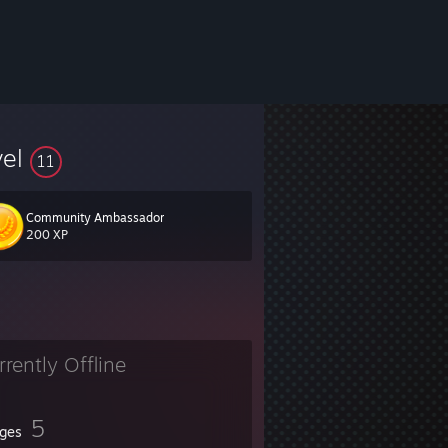
vel
11
Community Ambassador
200 XP
на.
в в обмен на твой нож.
 шмотку ценой в 3500 рублей, приводя при этом аргумент "да ты ж богат
де обчистить твой инвентарь.
rrently Offline
е.
ние, играя против "калашей".
5
рых но не добил пятого.
ges
йта 8-0-16.