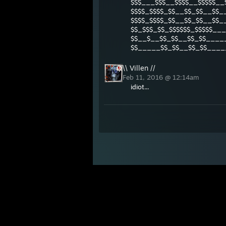
$$$___$$$__$$$$__$$$$$__
$$$$_$$$$_$$__$$_$$__$$_
$$$$_$$$$_$$__$$_$$__$$_
$$_$$$_$$_$$$$$$_$$$$$__
$$__$__$$_$$__$$_$$____
$$_____$$_$$__$$_$$____
\\ Villen //
Feb 11, 2016 @ 12:14am
idiot...