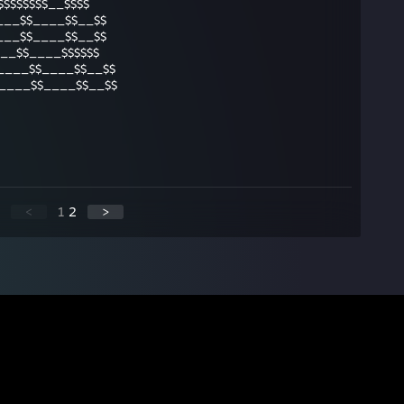
$$$$$$$$__$$$$
___$$____$$__$$
___$$____$$__$$
___$$____$$$$$$
____$$____$$__$$
____$$____$$__$$
<
1
2
>