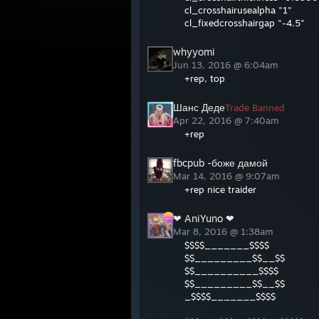
cl_crosshairusealpha "1"
cl_fixedcrosshairgap "-4.5"
whyyomi
Jun 13, 2016 @ 6:04am
+rep, top
Шанс Деде
Trade Banned
Apr 22, 2016 @ 7:40am
+rep
fbcpub -боже дамой
Mar 14, 2016 @ 9:07am
+rep nice traider
❤ AniYuno ❤
Mar 8, 2016 @ 1:38am
$$$$_______$$$$
$$_________$$__$$
$$__________$$$$
$$_________$$__$$
_$$$$_______$$$$