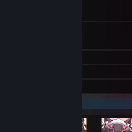
Profile Awards
115
Groups
797
Games
148
Screenshots
18
Reviews
Achievement Showcase