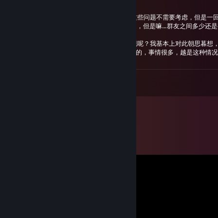
开学已经有段时间了！过得还适应吗？
我得需要自己慢慢的调整下啦....在家的时候这些问题不需要考虑，但是一回
我一直希望自己的建的VRC交流群能够受欢迎，但是嘛...群友之间多少
独处.....
什么时候幽灵才能把自己的赛博小家之梦实现呢？我基本上对此朝思暮想，看
嗯...大概就这么多吧，最近还要备考四级什么的，事情很多，越是这种情况越