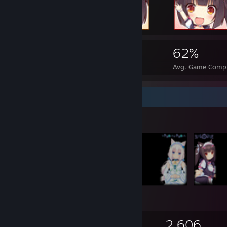
2,694
40
62%
Achievements
Perfect Games
Avg. Game Compl
Items Up For Trade
2,120
127
2,606