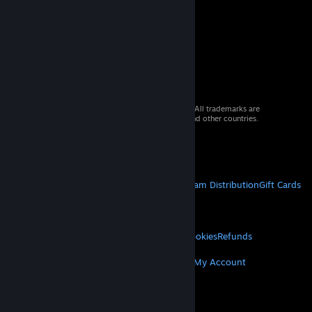
© 2026 Valve Corporation. All rights reserved. All trademarks are
property of their respective owners in the US and other countries.
VAT included in all prices where applicable.
Get Mobile Apps
STEAM
About Steam
Steam SSA
Steamworks
Steam Distribution
Gift Cards
VALVE
About Valve
Jobs
Hardware
Recycling
LEGAL
Privacy
Accessibility
Notices & Policies
Cookies
Refunds
MORE
Get Steam
Get Mobile Apps
Get Support
My Account