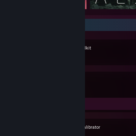
Recent Activity
OVR Toolkit
VRChat
Review 1
Space Calibrator