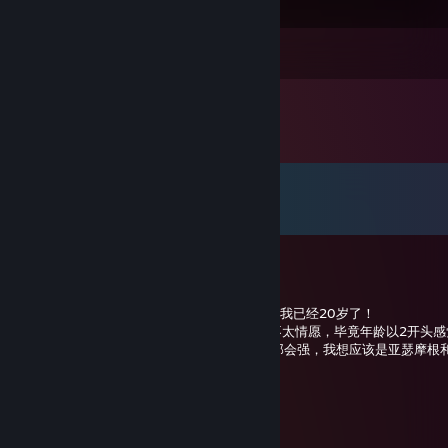
Comments
View all
383
comments
Ozamki-幽灵
Jun 22 @ 9:11am
在玩荒野大镖客的时候发现已经过整点了——我已经20岁了！
不过和以前的生日相比，今年倒是让我有点不太情愿，毕竟年龄以2开头感觉自己
去年一年总的来说要好得多了，总比我18岁那会强，我想应该是亚瑟摩根
总之，今天我20咯！
Ozamki-幽灵
Jun 20 @ 1:45am