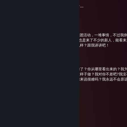
端午安康哦！记得吃粽子！
我还有半个月就可以回家啦，不过还要先备考....
Ozamki-幽灵
Jun 3 @ 11:24pm
好久不见！还记得我嘛？
最近可真是太忙了，期末复习周，VRC里的社团活动，一堆事情，不过我
最近的B站创作计划也在慢慢进行中，水友群也是来了不少的新人，能看来
最近特别热，要注意补水避暑哦，你那边怎么样？跟我讲讲吧！
mea醜い魚⛩
May 4 @ 5:34am
我没有说原谅你了啊，我什么时候说我原谅你了？你从哪里看出来的？我
捅了一刀，你用沉默把我逼疯。你为什么要这样子做？我对你不差吧?我没
只求你待我如初，可是你根本做不到，这对你来说很难吗？我永远不会原
Ozamki-幽灵
Mar 20 @ 10:48am
开学已经有段时间了！已经适应过来了嘛~？
周末鱼块~
Ozamki-幽灵
Mar 12 @ 8:29am