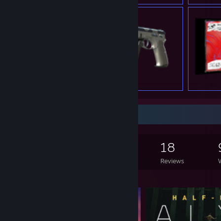
Game Collector
797
183
18
Games Owned
DLC Owned
Reviews
Featured Games