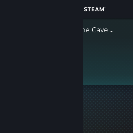
Giriş yap
Mağaza
Allegory Of The Cave
Topluluk
Hakkında
Bu profil gizlidir.
Destek
Dili değiştir
Steam mobil uygulamasını yükle
Masaüstü internet sitesini görüntüle