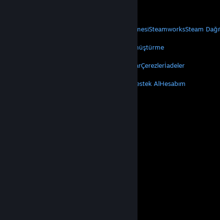
Mobil Uygulamaları Edin
STEAM
Steam Hakkında
Steam Abonelik Sözleşmesi
Steamworks
Steam Dağı
VALVE
Valve Hakkında
Kariyer
Donanım
Geri Dönüştürme
YASAL
Gizlilik
Erişilebilirlik
Bildirimler ve Politikalar
Çerezler
İadeler
DAHA FAZLA
Steam'i Yükle
Mobil Uygulamaları Edin
Destek Al
Hesabım
© Valve Corporation. Tüm hakları saklıdır. Tüm ticari
markalar, ABD ve diğer ülkelerde ilgili sahiplerinin
mülkiyetindedir.
Gizlilik Politikası
|
Yasal Bilgi
|