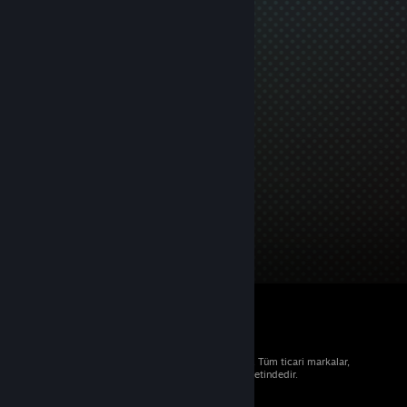
© 2026 Valve Corporation. Tüm hakları saklıdır. Tüm ticari markalar,
ABD ve diğer ülkelerde ilgili sahiplerinin mülkiyetindedir.
Geçerli yerlerde fiyatlara KDV dâhildir.