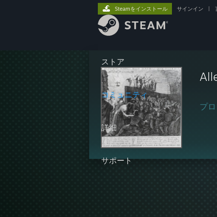
Steamをインストール
サインイン
|
ストア
All
コミュニティ
プロ
詳細
サポート