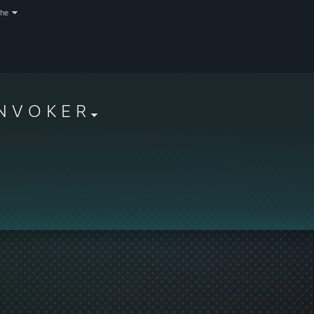
che
N V O K E R