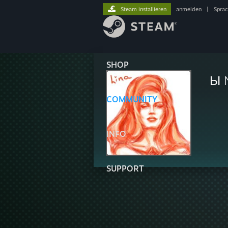
Steam installieren
anmelden
|
Spra
SHOP
Ы 
COMMUNITY
INFO
SUPPORT