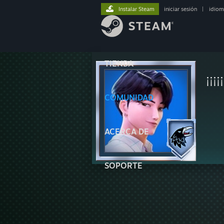
Instalar Steam
iniciar sesión
|
idiom
TIENDA
¡¡¡
COMUNIDAD
ACERCA DE
SOPORTE