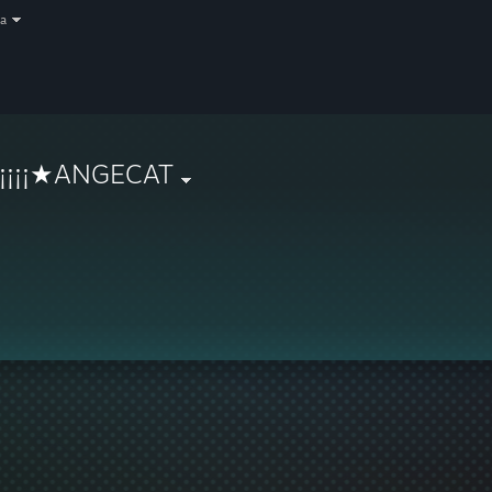
a
¡¡¡¡¡¡★ANGECAT