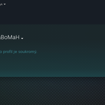
zyk
aBoMaH
o profil je soukromý.