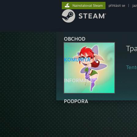
Nainstalovat Steam
přihlásit se
|
ja
OBCHOD
Tp
KOMUNITA
Tent
INFORMACE
PODPORA