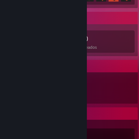
Coleccionista de juegos
225
436
5
10
Juegos
DLC
Reseñas
Deseados
Expositor de artículos
438
Artículos
Actividad reciente
Risk of Rain 2