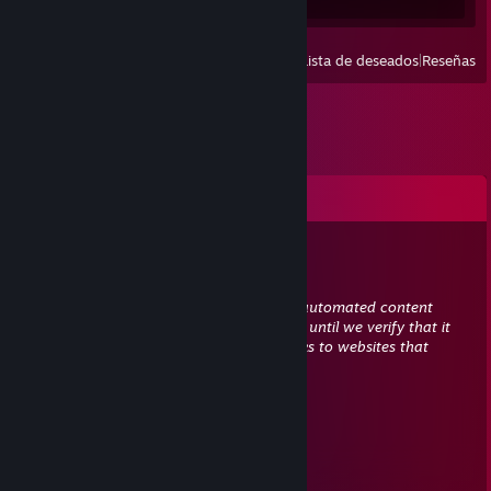
Ver
Recientes
|
Lista de deseados
|
Reseñas
Comentarios
Terminator666x15
30 ENE 2023 a las 17:02
This comment is awaiting analysis by our automated content
check system. It will be temporarily hidden until we verify that it
does not contain harmful content (e.g. links to websites that
attempt to steal information).
76561199168395610
17 ENE 2023 a las 6:54
+rep nice person 😉