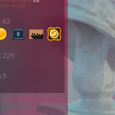
个记录在案的游戏封禁
|
信息
封禁于 396 天前
63
章
225
戏
存
5
测