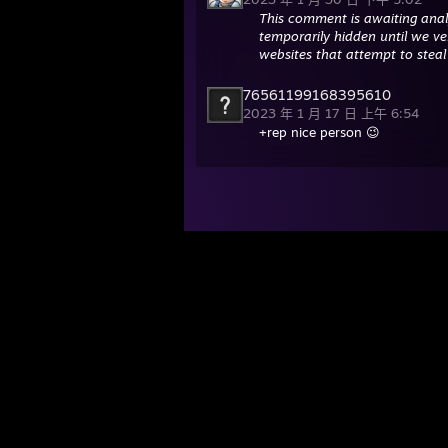
This comment is awaiting anal
temporarily hidden until we ver
websites that attempt to steal
76561199168395610
2023 年 1 月 17 日 上午 6:54
+rep nice person 😉