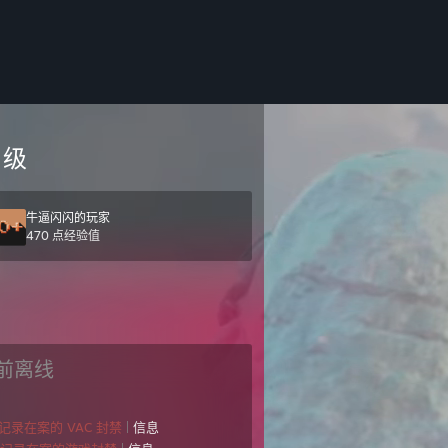
级
牛逼闪闪的玩家
470 点经验值
前离线
个记录在案的 VAC 封禁
|
信息