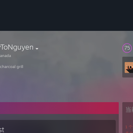
yToNguyen
75
anada
charcoal grill
当
1 
st