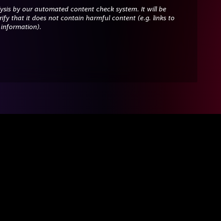
ysis by our automated content check system. It will be
ify that it does not contain harmful content (e.g. links to
 information).