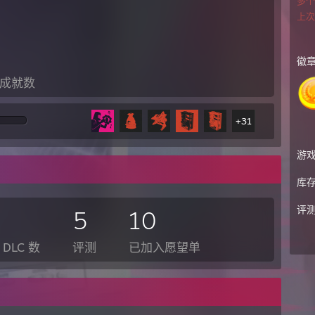
多
上次
徽
成就数
+31
游
库
评
5
10
DLC 数
评测
已加入愿望单