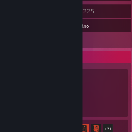
63
225
Medalhas
Jogos
Inventário
5
Análises
Jogo favorito
Rust
2.807
36
Horas de jogo
Proezas
Proezas
36 de 102
+31