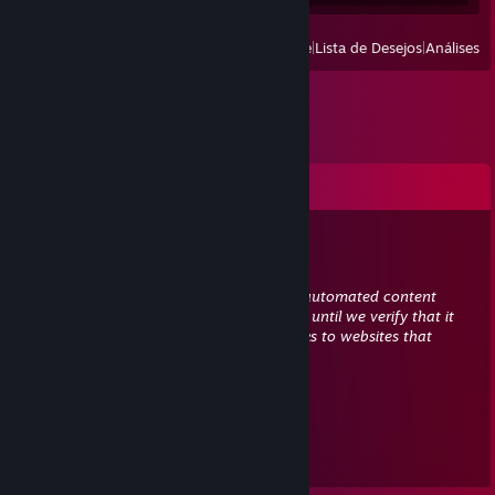
Ver
Jogados recentemente
|
Lista de Desejos
|
Análises
Comentários
Terminator666x15
30 jan. 2023 às 17:02
This comment is awaiting analysis by our automated content
check system. It will be temporarily hidden until we verify that it
does not contain harmful content (e.g. links to websites that
attempt to steal information).
76561199168395610
17 jan. 2023 às 6:54
+rep nice person 😉