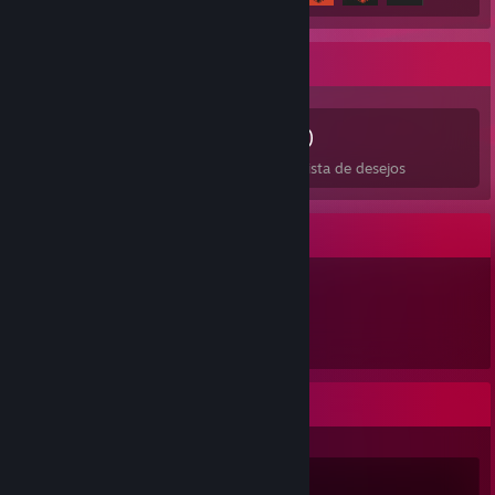
Colecionador de jogos
225
436
5
10
Jogos
DLCs
Análises
Na lista de desejos
Itens em destaque
438
Itens
Atividade recente
Risk of Rain 2