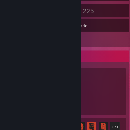
63
225
Medaglie
Giochi
Inventario
5
Recensioni
Gioco preferito
Rust
2.807
36
Ore di gioco
Achievement
Achievement
36 di 102
+31