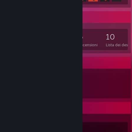
Collezionista di giochi
225
436
5
10
Giochi posseduti
DLC posseduti
Recensioni
Lista dei desid
Vetrina degli oggetti
438
Oggetti posseduti
Attività recente
Risk of Rain 2