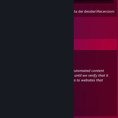
Visualizza
Prodotti avviati di recente
|
Lista dei desideri
|
Recensioni
Commenti
Terminator666x15
30 gen 2023, ore 17:02
This comment is awaiting analysis by our automated content
check system. It will be temporarily hidden until we verify that it
does not contain harmful content (e.g. links to websites that
attempt to steal information).
76561199168395610
17 gen 2023, ore 6:54
+rep nice person 😉