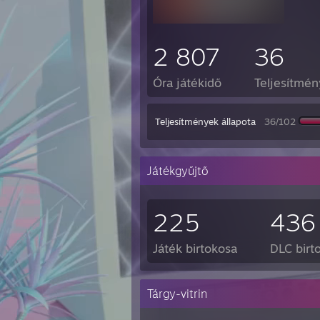
2 807
36
Óra játékidő
Teljesítmén
Teljesítmények állapota
36/102
Játékgyűjtő
225
436
Játék birtokosa
DLC birt
Tárgy-vitrin