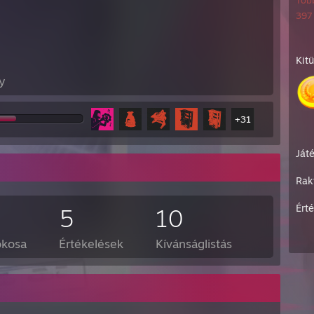
Több
397 
Kit
y
+31
Ját
Rak
Ért
5
10
okosa
Értékelések
Kívánságlistás