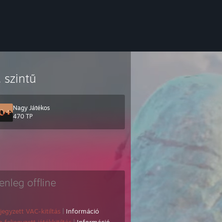
. szintű
Nagy Játékos
470 TP
lenleg offline
ljegyzett VAC-kitiltás
|
Információ