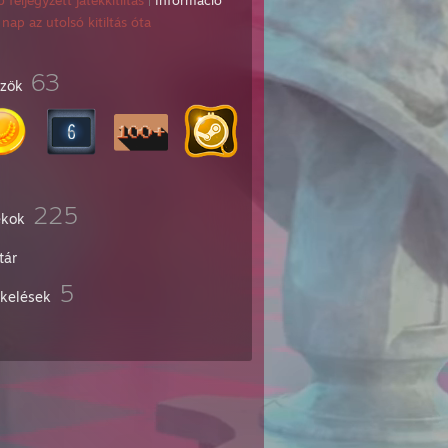
 feljegyzett játékkitiltás
|
Információ
nap az utolsó kitiltás óta
63
űzők
225
ékok
tár
5
ékelések