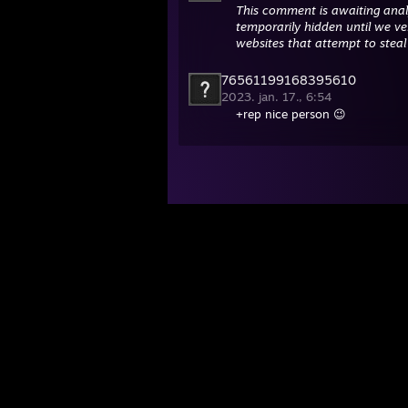
This comment is awaiting anal
temporarily hidden until we ver
websites that attempt to steal
76561199168395610
2023. jan. 17., 6:54
+rep nice person 😉