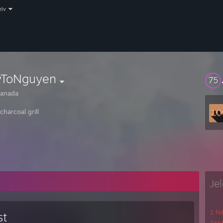
elv
yToNguyen
75
anada
charcoal grill
Je
1 fe
st