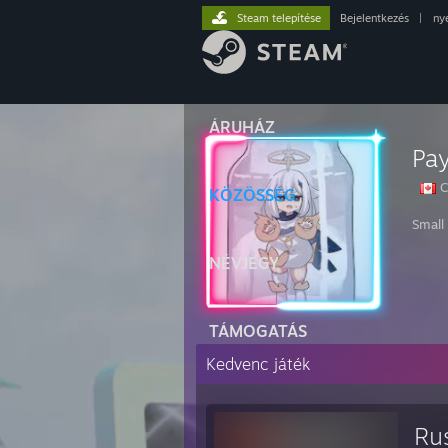
Steam telepítése
Bejelentkezés
|
ny
ÁRUHÁZ
Pa
C
KÖZÖSSÉG
Small 
NÉVJEGY
TÁMOGATÁS
Kedvenc játék
Ru