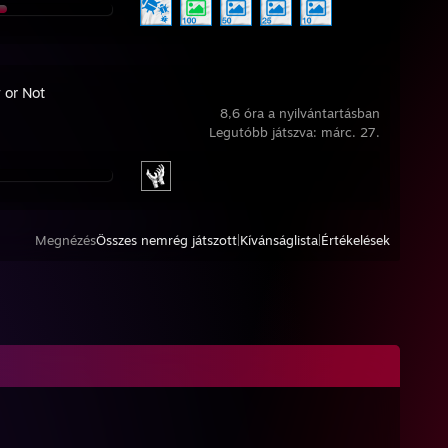
 or Not
8,6 óra a nyilvántartásban
Legutóbb játszva: márc. 27.
Megnézés
Összes nemrég játszott
|
Kívánságlista
|
Értékelések