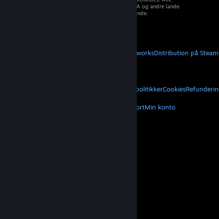
varemærker tilhører deres respektive ejere i USA og andre lande.
Moms inkluderet i alle priser, hvor det er gældende.
Hent mobilapps
STEAM
Om Steam
Steam-abonnentaftale
Steamworks
Distribution på Steam
VALVE
Om Valve
Karriere
Hardware
Genbrug
JURIDISK
Privatliv
Tilgængelighed
Meddelelser og politikker
Cookies
Refunderin
MERE
Hent Steam
Hent mobilapps
Kundesupport
Min konto