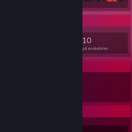
Spilsamler
225
436
5
10
spil ejet
DLC ejet
Anmeldelser
på ønskelisten
Genstandsfremvisning
438
ejede emner
Nylig aktivitet