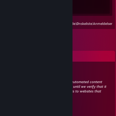
Præstationsfremskridt
1 ud af 66
Vis:
Alle nyligt spillede
|
Ønskeliste
|
Anmeldelser
Kommentarer
Terminator666x15
30. jan. 2023 kl. 17:02
This comment is awaiting analysis by our automated content
check system. It will be temporarily hidden until we verify that it
does not contain harmful content (e.g. links to websites that
attempt to steal information).
76561199168395610
17. jan. 2023 kl. 6:54