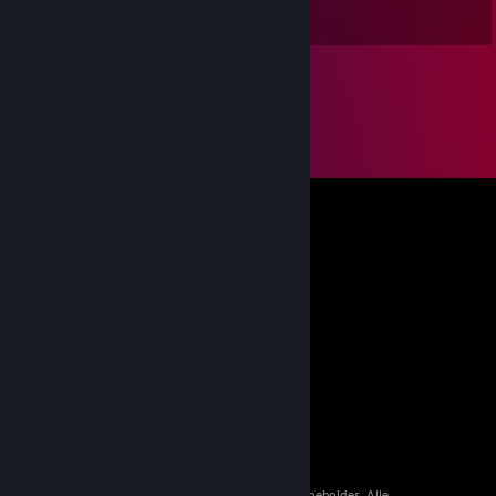
+rep nice person 😉
© 2026 Valve Corporation. Alle rettigheder forbeholdes. Alle