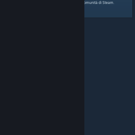
pagina iniziale
Ecco il link alla
della Comunità di Steam.
© Valve Corporation. Tutti i diritti riservati. Tutti i marchi
appartengono ai rispettivi proprietari negli Stati Uniti e
in altri Paesi.
Informativa sulla privacy
|
Informazioni
legali
|
Accessibilità
|
Contratto di sottoscrizione a
Steam
|
Rimborsi
|
Cookie