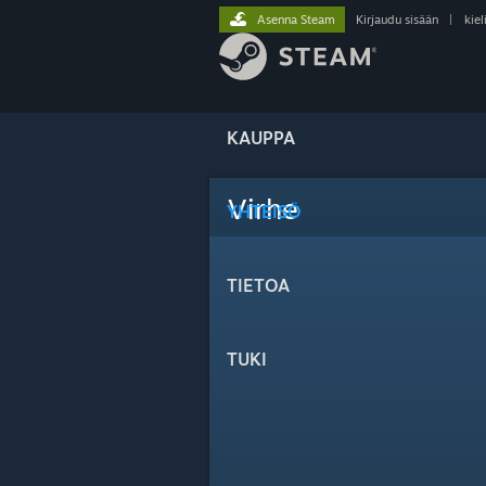
Asenna Steam
Kirjaudu sisään
|
kiel
KAUPPA
Virhe
YHTEISÖ
TIETOA
TUKI