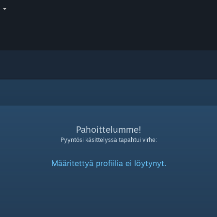
i
Pahoittelumme!
Pyyntösi käsittelyssä tapahtui virhe:
Määritettyä profiilia ei löytynyt.